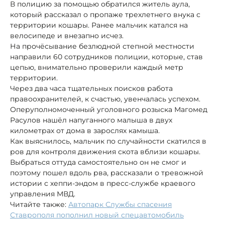
В полицию за помощью обратился житель аула,
который рассказал о пропаже трехлетнего внука с
территории кошары. Ранее мальчик катался на
велосипеде и внезапно исчез.
На прочёсывание безлюдной степной местности
направили 60 сотрудников полиции, которые, став
цепью, внимательно проверили каждый метр
территории.
Через два часа тщательных поисков работа
правоохранителей, к счастью, увенчалась успехом.
Оперуполномоченный уголовного розыска Магомед
Расулов нашёл напуганного малыша в двух
километрах от дома в зарослях камыша.
Как выяснилось, мальчик по случайности скатился в
ров для контроля движения скота вблизи кошары.
Выбраться оттуда самостоятельно он не смог и
поэтому пошел вдоль рва, рассказали о тревожной
истории с хеппи-эндом в пресс-службе краевого
управления МВД.
Читайте также:
Автопарк Службы спасения
Ставрополя пополнил новый спецавтомобиль