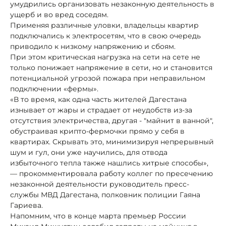
умудрились организовать незаконную деятельность в
ущерб и во вред соседям.
Применяя различные уловки, владельцы квартир
подключались к электросетям, что в свою очередь
приводило к низкому напряжению и сбоям.
При этом критическая нагрузка на сети на сете не
только понижает напряжение в сети, но и становится
потенциальной угрозой пожара при неправильном
подключении «фермы».
«В то время, как одна часть жителей Дагестана
изнывает от жары и страдает от неудобств из-за
отсутствия электричества, другая - "майнит в ванной",
обустраивая крипто-фермочки прямо у себя в
квартирах. Скрывать это, минимизируя непрерывный
шум и гул, они уже научились, для отвода
избыточного тепла также нашлись хитрые способы»,
— прокомментировала работу коллег по пресечению
незаконной деятельности руководитель пресс-
службы МВД Дагестана, полковник полиции Гаяна
Гариева.
Напомним, что в конце марта премьер России