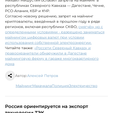
Михаил Мишустин ослабил запреты на майнинг в
республиках Северного Кавказа — Дагестане, Чечне,
РСО-Алания, КБР и КЧР.
Согласно новому решению, запрет на майнинг
криптовалюты, введённый в прошлом году в ряде
регионов, включая республики СКФО,
смягчён, но с
определенными условиями - разрешено заниматься
майнингом цифровых валют при условии
использования собственной электроэнергии.
Читайте также:
«Россети Северный Кавказ» и
правоохранители обнаружили в Дагестане
майнинговую ферму в гараже многоквартирного
дома
Автор:
Алексей Петров
майнинг
Махачкала
полиция
электричество
Россия ориентируется на экспорт
технологии ТЭК