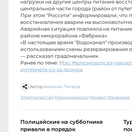
нагрузки на другие центры питания восс
центральной части города (район от путе
При этом "Россети" информировали, что 
восстановления аварии на высоковольтной
Аварийная ситуация повлияла на питание
районе микрорайона «Фабрика».
«В настоящее время "Водоканал" произво
использованием схемы резервирования о
— рассказал градоначальник.
Ранее по теме:
Мэр Железноводска увидел
интернета из-за дронов
Автор:
Алексей Петров
|
|
электричество
Невинномысск
Михаил Миненков
Полицейские на субботнике
Ту
привели в порядок
по