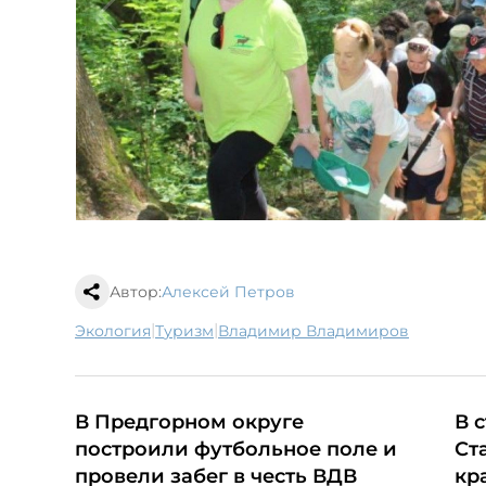
Автор:
Алексей Петров
|
|
экология
туризм
Владимир Владимиров
В Предгорном округе
В 
построили футбольное поле и
Ст
провели забег в честь ВДВ
кр