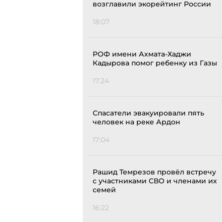
возглавили экорейтинг России
18:07
РОФ имени Ахмата-Хаджи
Кадырова помог ребенку из Газы
17:24
Спасатели эвакуировали пять
человек на реке Ардон
17:04
Рашид Темрезов провёл встречу
с участниками СВО и членами их
семей
16:22