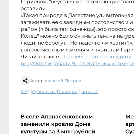
Гариевой, "неуставшие" отдыхающие "наот
оставили.
«Такая природа в Дагестане удивительная
загаживать её с завидным постоянством 
район (я была там однажды), это просто с
Колец" можно было снимать там, на натуре
люди, не берегут... Но надолго ли хватит
вопрос местным жителям и туристам Гари
Читайте также:
По требованию прокуратур
рекультивировали 9 нелегальных карьер
Автор:
Алексей Петров
|
|
|
МВД
субботник
полиция
Дагестан
В селе Апанасенковском
Ме
заменили кровлю Дома
ар
культуры за 3 млн рублей
Су