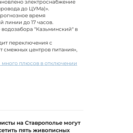
тановлено электроснабжение
провода до ЦУМа)».
прогнозное время
 линии до 17 часов.
 водозабора "Казьминский" в
дит переключения с
т смежных центров питания»,
 много плюсов в отключении
ристы на Ставрополье могут
сетить пять живописных