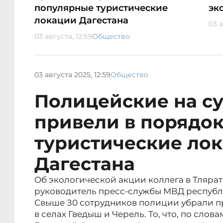
популярные туристические
эк
локации Дагестана
03 а
03 августа, 12:59
Общество
03 августа 2025, 12:59
Общество
Полицейские на с
привели в порядо
туристические ло
Дагестана
Об экологической акции коллега в Тляра
руководитель пресс-службы МВД республ
Свыше З0 сотрудников полиции убрали 
в селах Гведыш и Черель. То, что, по сло