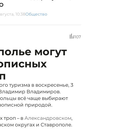
О
вгуста, 10:38
Общество
1107
полье могут
вописных
п
го туризма в воскресенье, 3
р Владимир Владимиров.
польцы всё чаще выбирают
ивописной природой.
 троп – в
Александровском
,
ском округах и Ставрополе.