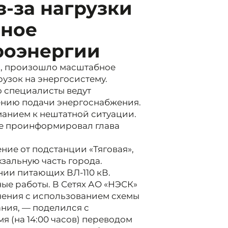
-за нагрузки
йное
роэнергии
та, произошло масштабное
узок на энергосистему.
 специалисты ведут
ению подачи энергоснабжения.
анием к нештатной ситуации.
де проинформировал глава
ние от подстанции «Тяговая»,
зальную часть города.
ии питающих ВЛ-110 кВ.
ые работы. В Сетях АО «НЭСК»
чения с использованием схемы
ния, — поделился с
я (на 14:00 часов) переводом