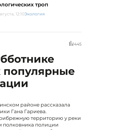
ологических троп
вгуста, 12:10
Экология
1445
убботнике
к популярные
кации
тинском районе рассказала
ики Гана Гариева.
прибрежную территорию у реки
вам полковника полиции