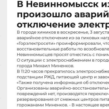
В Невинномысск из
произошло авари
отключение элект
В городе химиков в воскресенье, 3 авгус
аварийное отключение из-за пиковых нагр
«Горэлектросети» проинформировали, что
восстановительные работы по возобновл
Невинномысцев просят отнестись с поним
О ситуации с электроснабжением в горо
города Михаил Миненков.
В 11:20 часов прекратилось электроснабже
подстанции РЖД, питающей центр и завок
«Также получена информация об отключен
Организованы аварийно-восстановительн
повреждений нет, производятся переклю
резервирования от смежных центров пита
горожанами Миненков. - В настоящее врем