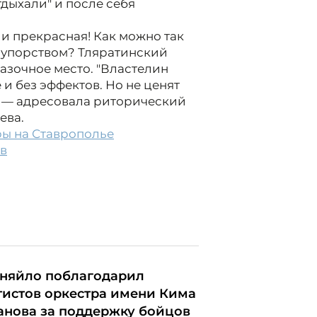
дыхали" и после себя
 и прекрасная! Как можно так
и упорством? Тляратинский
казочное место. "Властелин
 и без эффектов. Но не ценят
?», — адресовала риторический
ева.
ы на Ставрополье
ов
няйло поблагодарил
тистов оркестра имени Кима
анова за поддержку бойцов