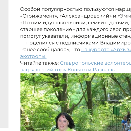
Особой популярностью пользуются
маршр
«Стрижамент», «Александровский» и
«
Эмм
«По ним идут школьники, семьи с детьми, 
старшее поколение - для каждого своя п
помогут указатели, информационные стен
—
поделился с подписчиками Владимиро
Ранее сообщалось, что
на курорте «Архыз
экотропы.
Читайте также:
Ставропольские волонтеры
загрязнений гору Кольцо и Развалка
1/2