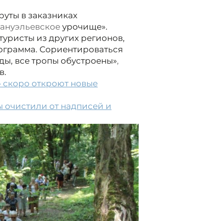
уты в заказниках
ануэльевское
урочище».
туристы из других регионов,
рограмма. Сориентироваться
ды, все тропы обустроены»
,
в.
» скоро откроют новые
 очистили от надписей и
2/2