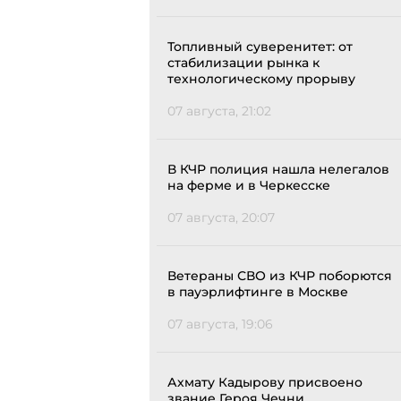
Топливный суверенитет: от
стабилизации рынка к
технологическому прорыву
07 августа, 21:02
В КЧР полиция нашла нелегалов
на ферме и в Черкесске
07 августа, 20:07
Ветераны СВО из КЧР поборются
в пауэрлифтинге в Москве
07 августа, 19:06
Ахмату Кадырову присвоено
звание Героя Чечни