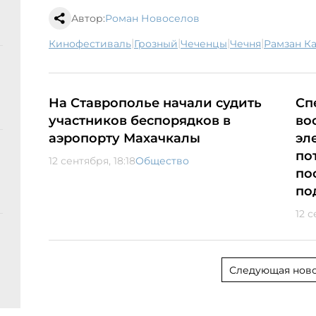
Автор:
Роман Новоселов
|
|
|
|
кинофестиваль
Грозный
чеченцы
Чечня
Рамзан 
На Ставрополье начали судить
Сп
участников беспорядков в
во
аэропорту Махачкалы
эл
по
12 сентября, 18:18
Общество
по
по
12 с
Следующая ново