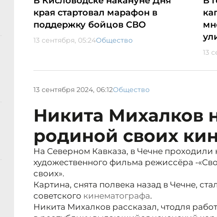
В Кисловодске накануне Дня
В 
края стартовал марафон в
ка
поддержку бойцов СВО
мн
ул
13 сентября, 05:24
Общество
13 с
13 сентября 2024, 06:12
Общество
Никита Михалков 
родиной своих ки
На Северном Кавказа, в Чечне проходили
художественного фильма режиссёра -«Сво
своих».
Картина, снята полвека назад в Чечне, ст
советского
кинематографа
.
Никита Михалков рассказал, что
для рабо