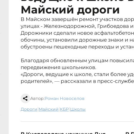
Майский дороги
В Майском завершён ремонт участков доро
улицах - Железнодорожной, Грибоедова и
Дорожники сделали новое асфальтобетон
обочины, установили дорожные знаки и н
обустроены пешеходные переходы и устан
Благодаря обновленным улицам повысила
передвижения школьников.
«Дороги, ведущие к школе, стали более у
родителей»
, —
рассказали в пресс-службе
Автор:
Роман Новоселов
|
|
|
дороги
Майский
КБР
школы