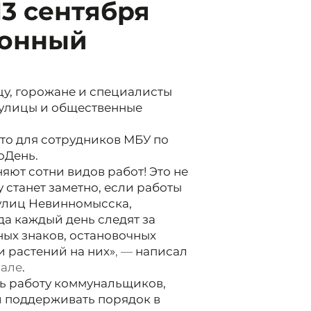
3 сентября
ионный
цу, горожане и специалисты
 улицы и общественные
что для сотрудников МБУ по
оДень.
ют сотни видов работ! Это не
 станет заметно, если работы
 улиц Невинномысска,
да каждый день следят за
ых знаков, остановочных
и растений на них»
, —
написал
нале
.
ь работу коммунальщиков,
и поддерживать порядок в