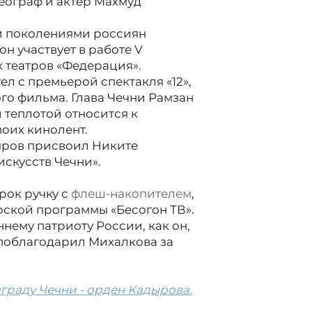
еограф и актёр Махмуд
 поколениями россиян
он участвует в работе V
 театров «Федерация».
л с премьерой спектакля «12»,
го фильма. Глава Чечни Рамзан
 теплотой относится к
воих кинолент.
ыров присвоил Никите
скусств Чечни».
рок ручку с
флеш-накопителем
,
рской программы «Бесогон ТВ».
нему патриоту России, как он,
поблагодарил Михалкова за
раду Чечни - орден Кадырова.