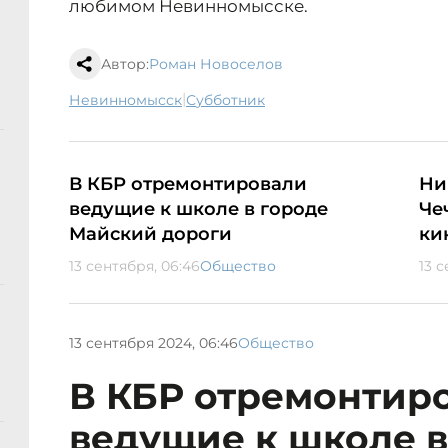
любимом Невинномысске.
Автор:
Роман Новоселов
|
Невинномысск
субботник
В КБР отремонтировали
Ни
ведущие к школе в городе
Че
Майский дороги
ки
13 сентября, 06:46
Общество
13 с
13 сентября 2024, 06:46
Общество
В КБР отремонтир
ведущие к школе в