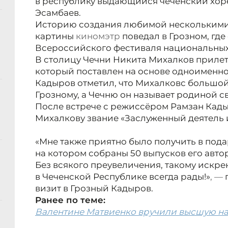
в республику выдающийся чеченский хор
Эсамбаев.
Историю создания любимой несколькими
картины
киномэтр
поведал в Грозном, где 
Всероссийского фестиваля национальных
В столицу Чечни Никита Михалков прилете
который поставлен на основе одноименно
Кадыров отметил, что Михалков
с большой
Грозному, а Чечню он называет родиной с
После встрече с режиссёром Рамзан Кад
Михалкову звание «Заслуженный деятель и
«Мне также приятно было получить в пода
на котором собраны 50 выпусков его авто
Без всякого преувеличения, такому искрен
в Чеченской Республике всегда рады!»
, —
визит в Грозный Кадыров.
Ранее по теме:
Валентине Матвиенко вручили высшую наг