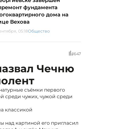
Георгиевске завершён
премонт фундамента
огоквартирного дома на
ице Вехова
ентября, 05:18
Общество
1647
назвал Чечню
нолент
 натурные съёмки первого
й среди чужих, чужой среди
ала классикой
ты над картиной его пригласил