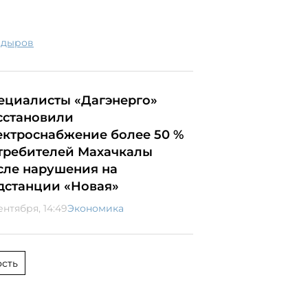
Кадыров
ециалисты «Дагэнерго»
сстановили
ектроснабжение более 50 %
требителей Махачкалы
сле нарушения на
дстанции «Новая»
ентября, 14:49
Экономика
сть