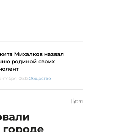
кита Михалков назвал
чню родиной своих
нолент
ентября, 06:12
Общество
1291
овали
 городе