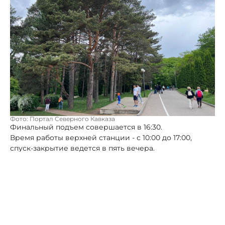
Фото: Портал Северного Кавказа
Финальный подъем совершается в 16:30.
Время работы верхней станции - с 10:00 до 17:00,
спуск-закрытие ведется в пять вечера.
Маршрут, по словам мэра города Евгения Моисеева,
считается одним из самых популярных в парке.
Катаясь, перед жителями и гостями курорта
открываются прекрасные виды на город, зелёные
склоны и окрестности.
Мэр предупредил, что по понедельникам канатку
ждет закрытие для планового технического