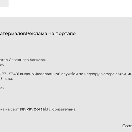
атериалов
Реклама на портале
ртал Северного Кавказа»
».
77 - 53481 выдано Федеральной службой по надзору в сфере связи, 
3 года.
а»
sevkavportal.ru
а на сайт
обязательна.
Созд