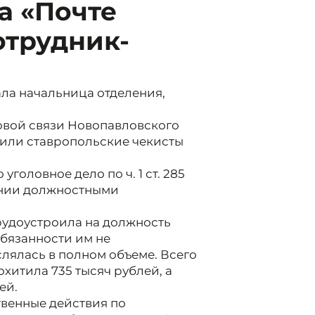
а «Почте
отрудник-
ала начальница отделения,
овой связи Новопавловского
вили ставропольские чекисты
оловное дело по ч. 1 ст. 285
ении должностными
рудоустроила на должность
бязанности им не
лялась в полном объеме. Всего
хитила 735 тысяч рублей, а
ей.
венные действия по