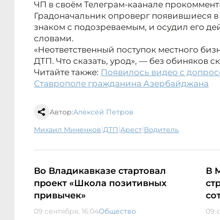
ЧП в своём Телеграм-каанале прокоммен
Градоначальник опроверг появившиеся в 
знаком с подозреваемым, и осудил его д
словами.
«Неответственный поступок местного биз
ДТП. Что сказать, урод», — без обиняков 
Читайте также:
Появилось видео с допрос
Ставрополе гражданина Азербайджана
Автор:
Алексей Петров
|
|
|
Михаил Миненков
ДТП
арест
водитель
Во Владикавказе стартовал
В 
проект «Школа позитивных
ст
привычек»
со
09 сентября, 16:04
Общество
09 с