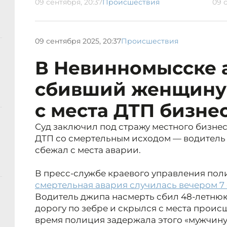
09 сентября, 20:37
Происшествия
09 с
09 сентября 2025, 20:37
Происшествия
В Невинномысске 
сбивший женщину
с места ДТП бизне
Суд заключил под стражу местного бизнес
ДТП со смертельным исходом — водитель 
сбежал с места аварии.
В пресс-службе краевого управления пол
смертельная авария случилась вечером 7 
Водитель джипа насмерть сбил 48-летн
дорогу по зебре и скрылся с места проис
время полиция задержала этого «мужчину