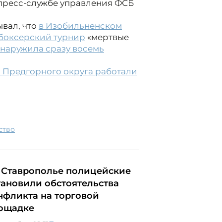
 пресс-службе управления ФСБ
ывал, что
в Изобильненском
боксерский турнир
«мертвые
бнаружила сразу восемь
 Предгорного округа работали
ство
 Ставрополье полицейские
тановили обстоятельства
нфликта на торговой
ощадке