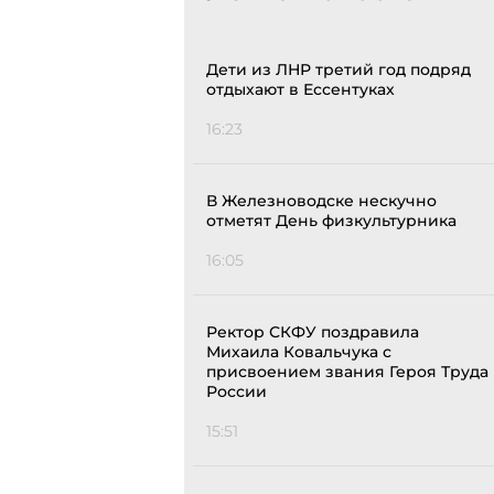
Дети из ЛНР третий год подряд
отдыхают в Ессентуках
16:23
В Железноводске нескучно
отметят День физкультурника
16:05
Ректор СКФУ поздравила
Михаила Ковальчука с
присвоением звания Героя Труда
России
15:51