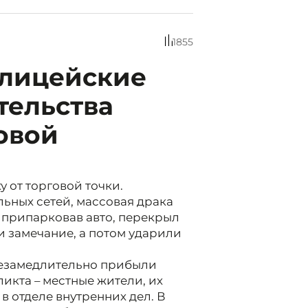
1855
олицейские
тельства
овой
 от торговой точки.
ьных сетей, массовая драка
, припарковав авто, перекрыл
и замечание, а потом ударили
незамедлительно прибыли
ликта – местные жители, их
в отделе внутренних дел. В