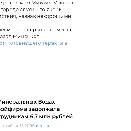
тировал мэр Михаил Миненков.
городе слухи, что якобы
ействия, назвав нехорошими
несмена — скрыться с места
сказал Миненков.
ом готовившего теракты в
Минеральных Водах
ройфирма задолжала
трудникам 6,7 млн рублей
ентября, 15:21
Общество