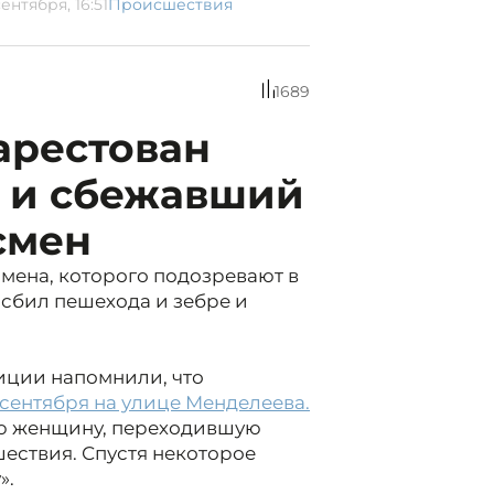
ентября, 16:51
Происшествия
1689
арестован
 и сбежавший
смен
мена, которого подозревают в
сбил пешехода и зебре и
иции напомнили, что
сентября на улице Менделеева.
юю женщину, переходившую
шествия. Спустя некоторое
».