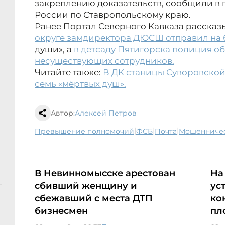
закреплению доказательств, сообщили в
России по Ставропольскому краю.
Ранее Портал Северного Кавказа рассказ
округе замдиректора ДЮСШ отправил на 
души», а
в детсаду Пятигорска полиция о
несуществующих сотрудников.
Читайте также:
В ДК станицы Суворовской
семь «мёртвых душ».
Автор:
Алексей Петров
|
|
|
превышение полномочий
ФСБ
почта
мошенниче
В Невинномысске арестован
На
сбивший женщину и
ус
сбежавший с места ДТП
ко
бизнесмен
пл