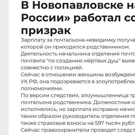
В Новопавловске н
России» работал с
призрак
Зарплату за почтальона-невидимку получ
которой он приходился родственником.
Деятельность начальника отделения почт
почтамта "по созданию мёртвых душ" выя
совместно с полицией.
Сейчас в отношении женщины возбуждено уг
УК РФ, она подозревается в злоупотребл
полномочиями.
По версии следствия, злоумышленница т
почтальона родственника. Должностные о
исполнялись, но зарплата исправно начис
таким образом руководитель отделения по
также страховые взносы на 597 тысяч рубл
Сейчас правоохранители проводят следст