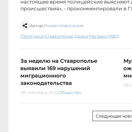
настоящее время полицейские выясняют д
происшествия», - прокомментировали в Г
Автор:
Роман Новоселов
|
|
|
|
Пятигорск
Ставрополье
драка
магазин
МВД
За неделю на Ставрополье
Му
выявили 169 нарушений
ож
миграционного
мн
законодательства
09 с
09 сентября, 14:25
Общество
Следующая ново