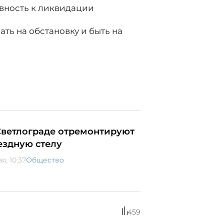
вность к ликвидации
ть на обстановку и быть на
Светлограде отремонтируют
ездную стелу
ая, 10:37
Общество
459