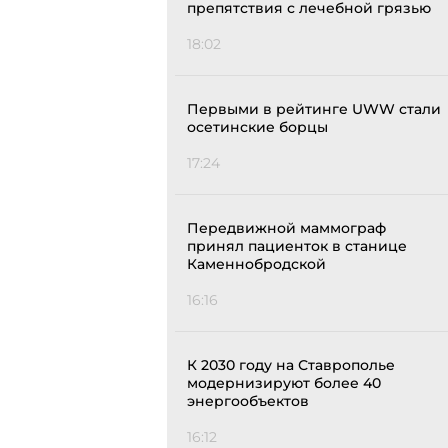
препятствия с лечебной грязью
18:02
Первыми в рейтинге UWW стали
осетинские борцы
17:24
Передвижной маммограф
принял пациенток в станице
Каменнобродской
16:16
К 2030 году на Ставрополье
модернизируют более 40
энергообъектов
16:12