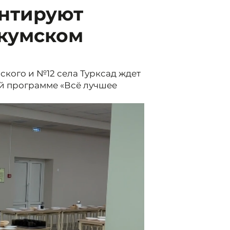
нтируют
окумском
кого и №12 села Турксад ждет
й программе «Всё лучшее