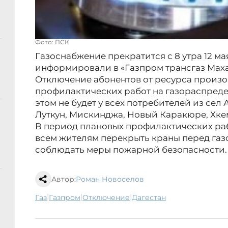
Фото: ПСК
Газоснабжение прекратится с 8 утра 12 мая
информировали в «Газпром трансгаз Маха
Отключение абонентов от ресурса произо
профилактических работ на газораспреде
этом не будет у всех потребителей из сел 
Луткун, Мискинджа, Новый Каракюре, Хкем
В период плановых профилактических ра
всем жителям перекрыть краны перед га
соблюдать меры пожарной безопасности.
Автор:
Роман Новоселов
|
|
|
газ
Газпром
отключение
Дагестан