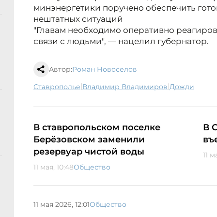
минэнергетики поручено обеспечить гото
нештатных ситуаций
"Главам необходимо оперативно реагирова
связи с людьми", — нацелил губернатор.
Автор:
Роман Новоселов
|
|
Ставрополье
Владимир Владимиров
дожди
В ставропольском поселке
В 
Берёзовском заменили
въ
резервуар чистой воды
11 м
11 мая, 10:48
Общество
11 мая 2026, 12:01
Общество