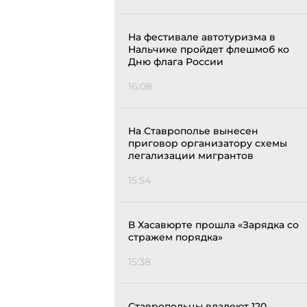
На фестивале автотуризма в
Нальчике пройдет флешмоб ко
Дню флага России
16:08
На Ставрополье вынесен
приговор организатору схемы
легализации мигрантов
15:54
В Хасавюрте прошла «Зарядка со
стражем порядка»
15:38
Ставропольцы владеют 120