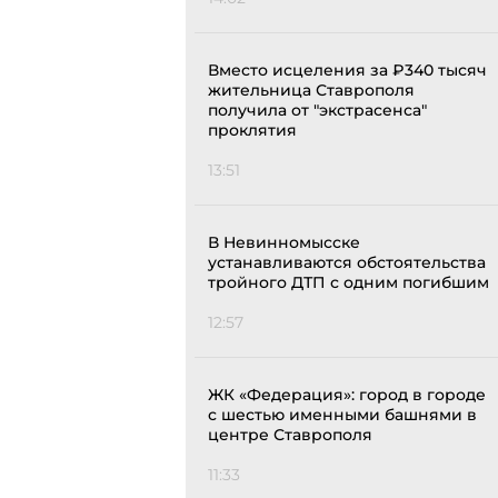
Вместо исцеления за ₽340 тысяч
жительница Ставрополя
получила от "экстрасенса"
проклятия
13:51
В Невинномысске
устанавливаются обстоятельства
тройного ДТП с одним погибшим
12:57
ЖК «Федерация»: город в городе
с шестью именными башнями в
центре Ставрополя
11:33