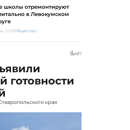
е школы отремонтируют
питально в Левокумском
руге
ая, 12:01
Общество
487
бъявили
 готовности
й
Ставропольского края