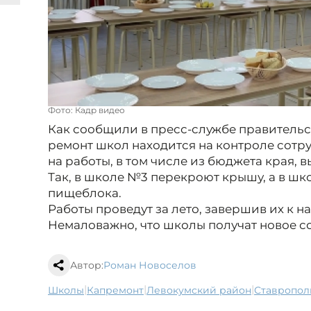
Фото: Кадр видео
Как сообщили в пресс-службе правительс
ремонт школ находится на контроле сотр
на работы, в том числе из бюджета края, в
Так, в школе №3 перекроют крышу, а в шк
пищеблока.
Работы проведут за лето, завершив их к на
Немаловажно, что школы получат новое с
Автор:
Роман Новоселов
|
|
|
школы
капремонт
Левокумский район
Ставропол