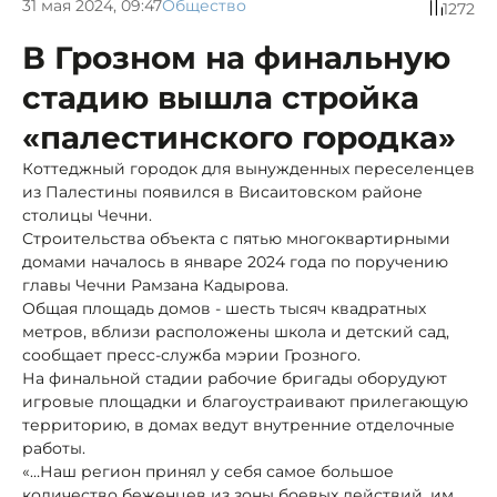
31 мая 2024, 09:47
Общество
1272
В Грозном на финальную
стадию вышла стройка
«палестинского городка»
Коттеджный городок для вынужденных переселенцев
из Палестины появился в Висаитовском районе
столицы Чечни.
Строительства объекта с пятью многоквартирными
домами началось в январе 2024 года по поручению
главы Чечни Рамзана Кадырова.
Общая площадь домов - шесть тысяч квадратных
метров, вблизи расположены школа и детский сад,
сообщает пресс-служба мэрии Грозного.
На финальной стадии рабочие бригады оборудуют
игровые площадки и благоустраивают прилегающую
территорию, в домах ведут внутренние отделочные
работы.
«…Наш регион принял у себя самое большое
количество беженцев из зоны боевых действий, им