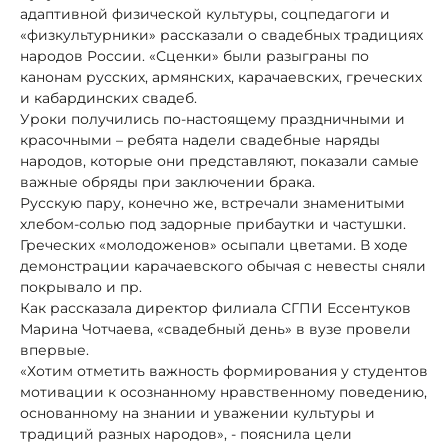
адаптивной физической культуры, соцпедагоги и
«физкультурники» рассказали о свадебных традициях
народов России. «Сценки» были разыграны по
канонам русских, армянских, карачаевских, греческих
и кабардинских свадеб.
Уроки получились по-настоящему праздничными и
красочными – ребята надели свадебные наряды
народов, которые они представляют, показали самые
важные обряды при заключении брака.
Русскую пару, конечно же, встречали знаменитыми
хлебом-солью под задорные прибаутки и частушки.
Греческих «молодоженов» осыпали цветами. В ходе
демонстрации карачаевского обычая с невесты сняли
покрывало и пр.
Как рассказала директор филиала СГПИ Ессентуков
Марина Чотчаева, «свадебный день» в вузе провели
впервые.
«Хотим отметить важность формирования у студентов
мотивации к осознанному нравственному поведению,
основанному на знании и уважении культуры и
традиций разных народов», - пояснила цели