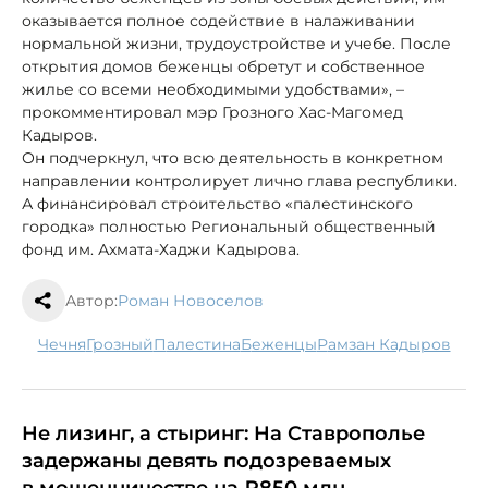
оказывается полное содействие в налаживании
нормальной жизни, трудоустройстве и учебе. После
открытия домов беженцы обретут и собственное
жилье со всеми необходимыми удобствами», –
прокомментировал мэр Грозного Хас-Магомед
Кадыров.
Он подчеркнул, что всю деятельность в конкретном
направлении контролирует лично глава республики.
А финансировал строительство «палестинского
городка» полностью Региональный общественный
фонд им. Ахмата-Хаджи Кадырова.
Автор:
Роман Новоселов
Чечня
Грозный
Палестина
беженцы
Рамзан Кадыров
Не лизинг, а стыринг: На Ставрополье
задержаны девять подозреваемых
в мошенничестве на ₽850 млн