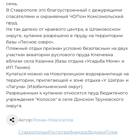
семь.
В Ставрополе это благоустроенный с дежурящими
спасателями и охраняемый ЧОПом Комсомольский
пруд.
Не так далеко от краевого центра, в Шпаковоском
округе, купание разрешено в пруду на территории
базы «Лесное озеро».
Пляжный отдых признан условно безопасным на двух
участках акватории руслового пруда Ключевка
вблизи села Казинка (базы отдыха «Усадьба Моне» и
ИП Тюнян).
Купаться можно на Новотроицком водохранилище на
территории, прилегающей к зоне отдыха «У Шатра» и
«Лагуна» (Изобильненский округ).
Разрешенным к купанию относится пруд бюджтеного
учреждения "Колосок" в селе Донском Труновского
округа.
Автор:
Роман Новоселов
Ставрополье
Роспотребнадзор
водоем
пляж