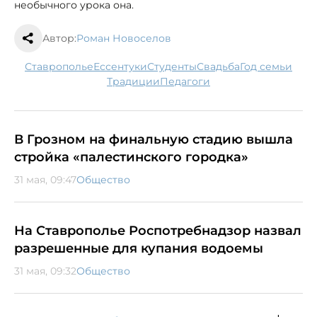
необычного урока она.
Автор:
Роман Новоселов
Ставрополье
Ессентуки
студенты
свадьба
Год семьи
традиции
педагоги
В Грозном на финальную стадию вышла
стройка «палестинского городка»
31 мая, 09:47
Общество
На Ставрополье Роспотребнадзор назвал
разрешенные для купания водоемы
31 мая, 09:32
Общество