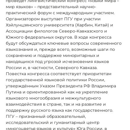
проведет лингвистический конгресс «Языки мира –
мир языков» – представительный научно‐
практический форум с международным участием.
Организатором выступает ПГУ при участии
Хэйлунцзянского университета (Харбин, Китай) и
Ассоциации филологов Северо‐Кавказского и
Южного федеральных округов. В ходе конгресса
будут обсуждаться ключевые вопросы современного
языкознания и, прежде всего, возможные шаги по
сохранению и поддержке миноритарных и
находящихся под угрозой исчезновения языков
России и, в частности, Северного Кавказа.
Повестка конгресса соответствует приоритетам
государственной языковой политики России,
утверждённым Указом Президента РФ Владимира
Путина и ориентированной как на укрепление
языкового многообразия и межкультурного
взаимодействия в стране, так и на развитие и
поддержку русского языка как государственного.
ПГУ – признанный образовательный,
исследовательский и гуманитарный центр
«многоцветья языков и культур» Юга России, в