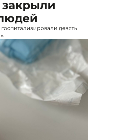
 закрыли
 людей
е госпитализировали девять
».