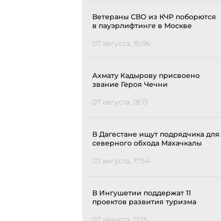
Ветераны СВО из КЧР поборются
в пауэрлифтинге в Москве
07 августа, 19:06
Ахмату Кадырову присвоено
звание Героя Чечни
07 августа, 18:13
В Дагестане ищут подрядчика для
северного обхода Махачкалы
07 августа, 17:54
В Ингушетии поддержат 11
проектов развития туризма
07 августа, 17:15