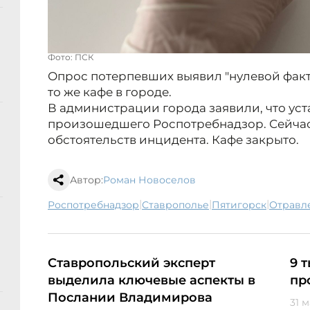
Фото: ПСК
Опрос потерпевших выявил "нулевой факто
то же кафе в городе.
В администрации города заявили, что ус
произошедшего Роспотребнадзор. Сейчас
обстоятельств инцидента. Кафе закрыто.
Автор:
Роман Новоселов
|
|
|
Роспотребнадзор
Ставрополье
Пятигорск
отрав
Ставропольский эксперт
9 
выделила ключевые аспекты в
пр
Послании Владимирова
31 м