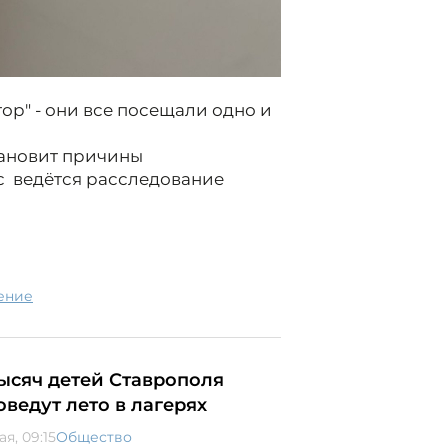
р" - они все посещали одно и
тановит причины
 ведётся расследование
ление
тысяч детей Ставрополя
оведут лето в лагерях
ая, 09:15
Общество