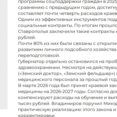
программы соцподдержки граждан в 2025 г
сравнению с предыдущим годом, достигну
составляет почти четверть расходов крае
Одним из эффективных инструментов под
социальные контракты. По итогам прошлог
Ставрополья заключили такие контракты 
рублей.
Почти 80% из них были связаны с открыти
развитием личного подсобного хозяйств
переподготовкой.
Губернатор отдельно остановился на про
здравоохранении. Несмотря на действу
(«Земский доктор», «Земский фельдшер») 
медицинского персонала за прошлый год 
В марте 2026 года был принят краевой за
медицины на 2026-2027 годы. Согласно до
компенсируют расходы на обучение и вы
тысяч рублей. Владимиров поручил Минзд
практическую реализацию этого закона и
корректировки.