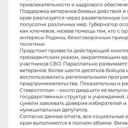
привлекательности и кадрового обеспече
Поддержка ветеранов боевых действий и 
крае реализуется через разветвленную 
полусотни различных мер. Губернатор ос
как ключевое, назвав помощь тем, кто с о
интересы Родины, безоговорочным прио
политики.
Предстоит привести действующий комплек
президентским указом, закрепляющим ед
участников СВО. Параллельно развивает
ветеранов: более шести десятков бойцов 
воспользовались региональными прогр
предпринимательства. Показательны и ре
Ставрополья» – около двадцати ее выпуск
государственных структур и учреждений, 
сумели завоевать доверие избирателей и
муниципальных депутатов.
Согласно данных отчета, все социальные 
края выполняются в полном объеме. Фин