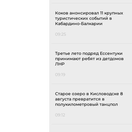
Коков анонсировал 11 крупных
туристических событий в
Кабардино-Балкарии
09:25
Третье лето подряд Ессентуки
принимают ребят из детдомов
ЛНР
09:19
Старое озеро в Кисловодске 8
августа превратится в
полукилометровый танцпол
09:12