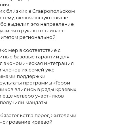
ния.
их близких в Ставропольском
систему, включающую свыше
обо выделил это направление
ружием в руках отстаивает
ритетом региональной
с мер в соответствие с
иные базовые гарантии для
ся экономическая интеграция
и членов их семей уже
аммами поддержки
зультаты программы «Герои
ников влились в ряды краевых
а еще четверо участников
 получили мандаты
обязательства перед жителями
ансирование краевой