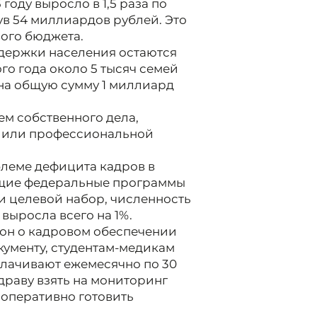
оду выросло в 1,5 раза по
в 54 миллиардов рублей. Это
вого бюджета.
держки населения остаются
о года около 5 тысяч семей
на общую сумму 1 миллиард
ем собственного дела,
а или профессиональной
блеме дефицита кадров в
ющие федеральные программы
и целевой набор, численность
выросла всего на 1%.
кон о кадровом обеспечении
кументу, студентам-медикам
плачивают ежемесячно по 30
раву взять на мониторинг
 оперативно готовить