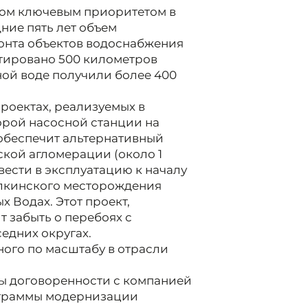
ом ключевым приоритетом в
ние пять лет объем
онта объектов водоснабжения
нтировано 500 километров
ной воде получили более 400
роектах, реализуемых в
торой насосной станции на
обеспечит альтернативный
кой агломерации (около 1
вести в эксплуатацию к началу
Малкинского месторождения
 Водах. Этот проект,
т забыть о перебоях с
едних округах.
ного по масштабу в отрасли
ты договоренности с компанией
ограммы модернизации