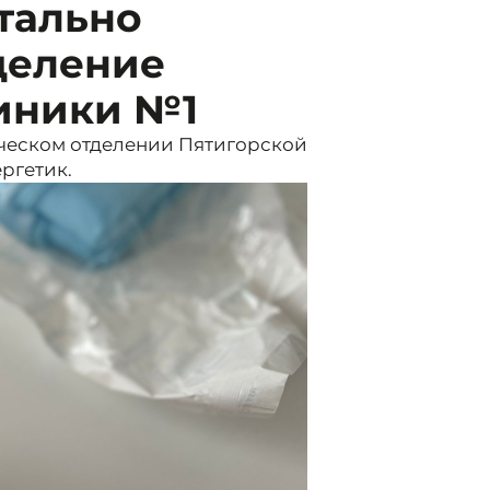
тально
деление
иники №1
ическом отделении Пятигорской
ргетик.