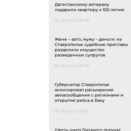
Дагестанскому ветерану
подарили квартиру к 102-летию
05 августа, 16:46
Жене – авто, мужу – деньги: на
Ставрополье судебные приставы
разделили имущество
разведенных супругов
05 августа, 16:06
Губернатор Ставрополья
анонсировал расширение
авиасообщения с регионами и
открытие рейса в Баку
05 августа, 15:52
Шесть школ Грозного получат