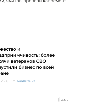
й, ФАПов, провели капремонт
жество и
едприимчивость: более
сячи ветеранов СВО
пустили бизнес по всей
ране
юня, 11:39
Аналитика
446