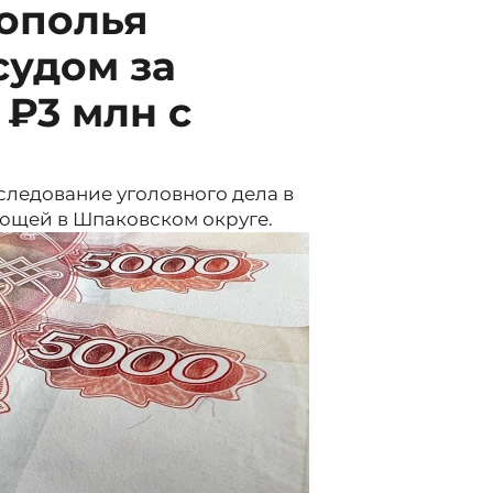
ополья
судом за
₽3 млн с
ледование уголовного дела в
ющей в Шпаковском округе.