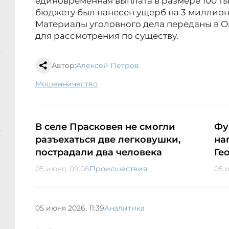
единовременная выплата в размере 100 ты
бюджету был нанесен ущерб на 3 миллион
Материалы уголовного дела переданы в 
для рассмотрения по существу.
Автор:
Алексей Петров
мошенничество
В селе Прасковея не смогли
Фу
разъехаться две легковушки,
на
пострадали два человека
Ге
05 июня, 09:06
Происшествия
05 
05 июня 2026, 11:39
Аналитика