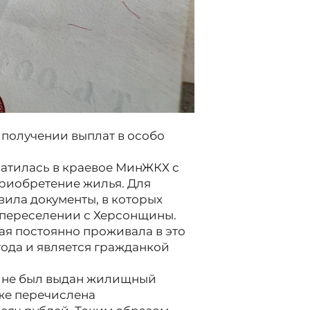
получении выплат в особо
атилась в краевое МинЖКХ с
риобретение жилья. Для
ила документы, в которых
 переселении с Херсонщины.
ая постоянно проживала в это
года и является гражданкой
ине был выдан жилищный
кже перечислена