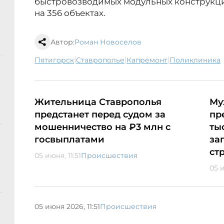
быстровозводимых модульных конструкци
на 356 объектах.
Автор:
Роман Новоселов
|
|
|
Пятигорск
Ставрополье
капремонт
поликлиника
Жительница Ставрополья
Му
предстанет перед судом за
пр
мошенничество на ₽3 млн с
ты
госвыплатами
за
ст
05 июня, 11:51
Происшествия
05 и
05 июня 2026, 11:51
Происшествия