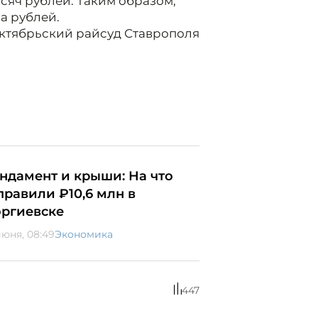
сяч рублей. Таким образом,
а рублей.
Октябрьский райсуд Ставрополя
ндамент и крыши: На что
правили ₽10,6 млн в
оргиевске
июня, 08:49
Экономика
447