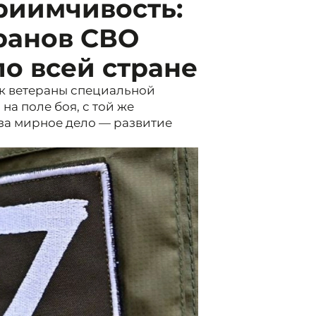
риимчивость:
ранов СВО
по всей стране
как ветераны специальной
а поле боя, с той же
за мирное дело — развитие