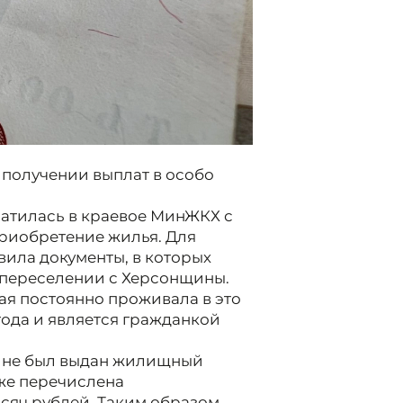
получении выплат в особо
атилась в краевое МинЖКХ с
риобретение жилья. Для
ила документы, в которых
 переселении с Херсонщины.
ая постоянно проживала в это
года и является гражданкой
ине был выдан жилищный
кже перечислена
сяч рублей. Таким образом,