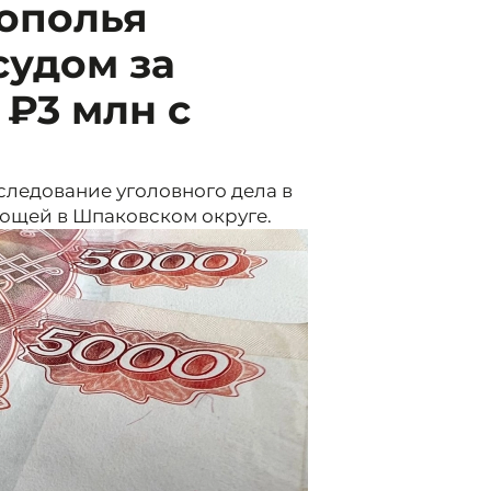
ополья
судом за
₽3 млн с
ледование уголовного дела в
ющей в Шпаковском округе.