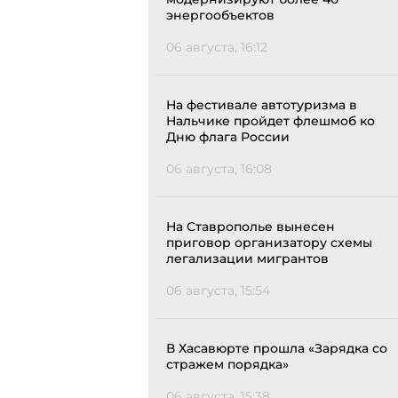
энергообъектов
06 августа, 16:12
На фестивале автотуризма в
Нальчике пройдет флешмоб ко
Дню флага России
06 августа, 16:08
На Ставрополье вынесен
приговор организатору схемы
легализации мигрантов
06 августа, 15:54
В Хасавюрте прошла «Зарядка со
стражем порядка»
06 августа, 15:38