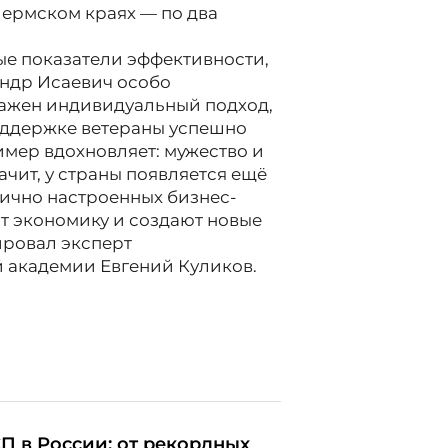
Пермском краях — по два
ые показатели эффективности,
андр Исаевич особо
важен индивидуальный подход,
поддержке ветераны успешно
имер вдохновляет: мужество и
ачит, у страны появляется ещё
тично настроенных бизнес-
т экономику и создают новые
ировал эксперт
 академии Евгений Куликов.
П в России: от рекордных