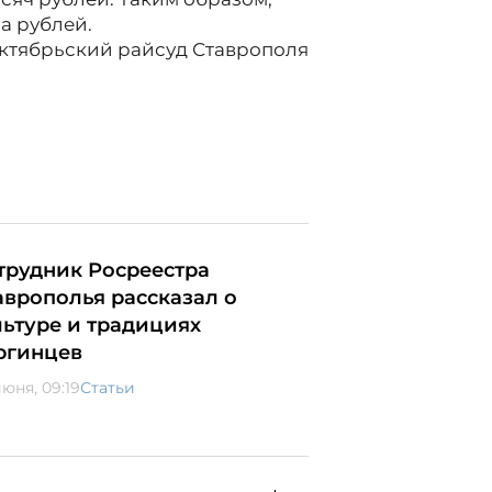
а рублей.
Октябрьский райсуд Ставрополя
трудник Росреестра
аврополья рассказал о
льтуре и традициях
ргинцев
июня, 09:19
Статьи