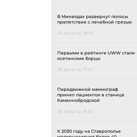
В Минводах развернут полосы
препятствия с лечебной грязью
06 августа, 18:02
Первыми в рейтинге UWW стали
осетинские борцы
06 августа, 17:24
Передвижной маммограф
принял пациенток в станице
Каменнобродской
06 августа, 16:16
К 2030 году на Ставрополье
модернизируют более 40