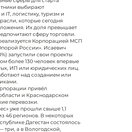
вные сферы для старта
щитники выбирают
IT, логистику, туризм и
трасли, которые сегодня
ложения. Их доля превышает
едпочитают сферу торговли.
 реализуется Корпорацией МСП
«Опорой России». Исаевич
0%) запустили свои проекты
ом более 130 человек впервые
тых, ИП или юридических лиц.
аботают над созданием или
никами.
Корпорации привёл
 области и Краснодарском
кие перевозки.
ес» уже прошли свыше 1,1
из 46 регионов. В некоторых
еспублике Дагестан состоялось
— три, а в Вологодской,