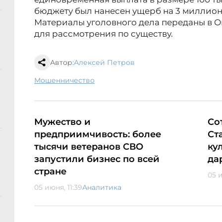
бюджету был нанесен ущерб на 3 миллион
Материалы уголовного дела переданы в 
для рассмотрения по существу.
Автор:
Алексей Петров
мошенничество
Мужество и
Со
предприимчивость: более
Ст
тысячи ветеранов СВО
ку
запустили бизнес по всей
да
стране
05 
05 июня, 11:39
Аналитика