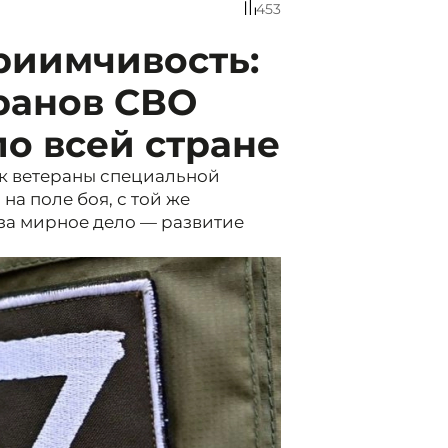
453
риимчивость:
ранов СВО
по всей стране
как ветераны специальной
а поле боя, с той же
за мирное дело — развитие