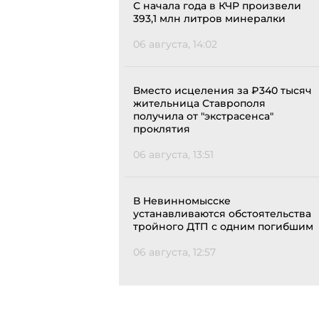
С начала года в КЧР произвели
393,1 млн литров минералки
06 августа, 14:02
Вместо исцеления за ₽340 тысяч
жительница Ставрополя
получила от "экстрасенса"
проклятия
06 августа, 13:51
В Невинномысске
устанавливаются обстоятельства
тройного ДТП с одним погибшим
06 августа, 12:57