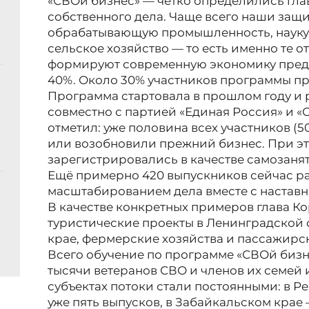
«СВОй бизнес» — чётко определились гла
собственного дела. Чаще всего наши за
обрабатывающую промышленность, науку и 
сельское хозяйство — то есть именно те о
формируют современную экономику пред
40%. Около 30% участников программы пр
Программа стартовала в прошлом году и
совместно с партией «Единая Россия» и 
отметил: уже половина всех участников (5
или возобновили прежний бизнес. При эт
зарегистрировались в качестве самозаня
Ещё примерно 420 выпускников сейчас р
масштабированием дела вместе с настав
В качестве конкретных примеров глава 
туристические проекты в Ленинградской
крае, фермерские хозяйства и пассажирс
Всего обучение по программе «СВОй бизн
тысячи ветеранов СВО и членов их семей 
субъектах потоки стали постоянными: в Р
уже пять выпусков, в Забайкальском крае 