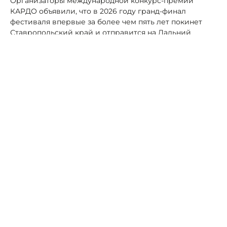
Организаторы международной конкурс-премии
КАРДО объявили, что в 2026 году гранд-финал
фестиваля впервые за более чем пять лет покинет
Ставропольский край и отправится на Дальний
Восток.
Фото: Макс Владимира Владимирова
Столицей уличных баталий станет Владивосток
С 16 по 20 сентября 2026 года город превратится в
эпицентр самых ярких выступлений, захватывающих
соревнований и невероятной атмосферы.