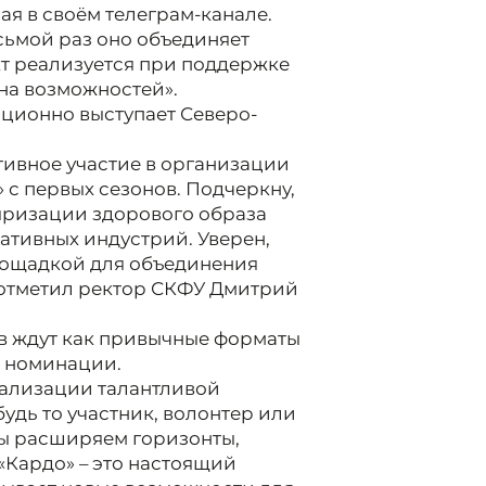
рая в своём телеграм-канале.
осьмой раз оно объединяет
кт реализуется при поддержке
на возможностей».
ционно выступает Северо-
ивное участие в организации
с первых сезонов. Подчеркну,
яризации здорового образа
еативных индустрий. Уверен,
площадкой для объединения
- отметил ректор СКФУ Дмитрий
в ждут как привычные форматы
и номинации.
еализации талантливой
удь то участник, волонтер или
мы расширяем горизонты,
«Кардо» – это настоящий