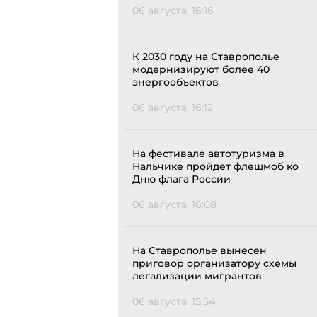
06 августа, 16:16
К 2030 году на Ставрополье
модернизируют более 40
энергообъектов
06 августа, 16:12
На фестивале автотуризма в
Нальчике пройдет флешмоб ко
Дню флага России
06 августа, 16:08
На Ставрополье вынесен
приговор организатору схемы
легализации мигрантов
06 августа, 15:54