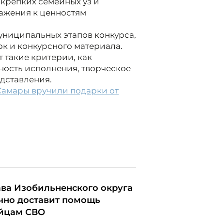
 крепких семейных уз и
важения к ценностям
униципальных этапов конкурса,
к и конкурсного материала.
 такие критерии, как
ность исполнения, творческое
дставления.
Самары вручили подарки от
ава Изобильненского округа
чно доставит помощь
йцам СВО