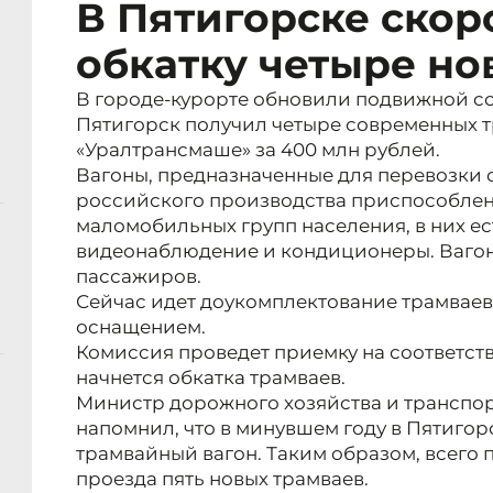
В Пятигорске скор
обкатку четыре но
В городе-курорте обновили подвижной со
Пятигорск получил четыре современных т
«Уралтрансмаше» за 400 млн рублей.
Вагоны, предназначенные для перевозки 
российского производства приспособлен
маломобильных групп населения, в них е
видеонаблюдение и кондиционеры. Вагон
пассажиров.
Сейчас идет доукомплектование трамвае
оснащением.
Комиссия проведет приемку на соответств
начнется обкатка трамваев.
Министр дорожного хозяйства и транспор
напомнил, что в минувшем году в Пятиго
трамвайный вагон. Таким образом, всего 
проезда пять новых трамваев.