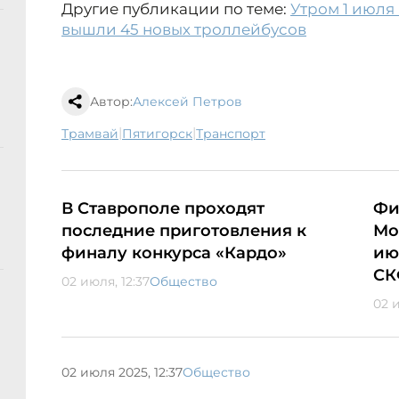
Другие публикации по теме:
Утром 1 июля
вышли 45 новых троллейбусов
Автор:
Алексей Петров
|
|
трамвай
Пятигорск
транспорт
В Ставрополе проходят
Фи
последние приготовления к
Мо
финалу конкурса «Кардо»
ию
СК
02 июля, 12:37
Общество
02 и
02 июля 2025, 12:37
Общество