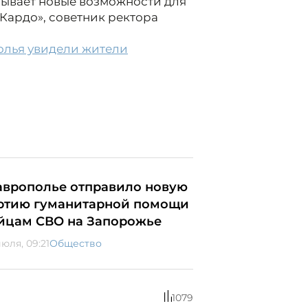
рывает новые возможности для
«Кардо», советник ректора
олья увидели жители
аврополье отправило новую
ртию гуманитарной помощи
йцам СВО на Запорожье
юля, 09:21
Общество
1079