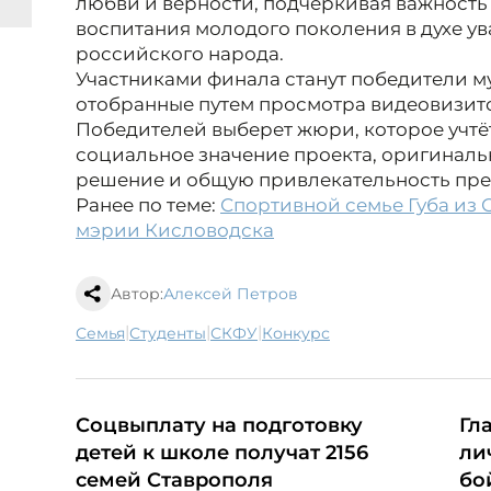
любви и верности, подчеркивая важность
воспитания молодого поколения в духе у
российского народа.
Участниками финала станут победители м
отобранные путем просмотра видеовизито
Победителей выберет жюри, которое учтёт
социальное значение проекта, оригиналь
решение и общую привлекательность пре
Ранее по теме:
Спортивной семье Губа из 
мэрии Кисловодска
Автор:
Алексей Петров
|
|
|
семья
студенты
СКФУ
конкурс
Соцвыплату на подготовку
Гл
детей к школе получат 2156
ли
семей Ставрополя
бо