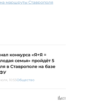
 на маршруты Ставрополя
нал конкурса «Я+Я =
лодая семья» пройдёт 5
ля в Ставрополе на базе
ФУ
юля, 10:55
Общество
831