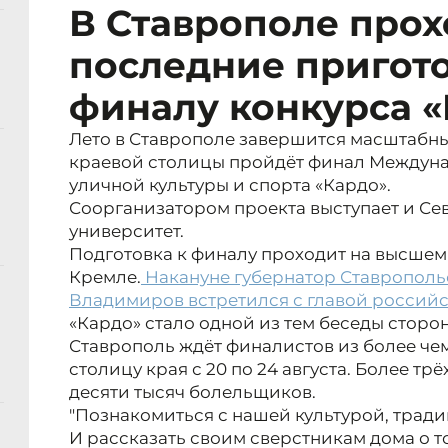
В Ставрополе прох
последние пригот
финалу конкурса 
Лето в Ставрополе завершится масштабны
краевой столицы пройдёт финал Междун
уличной культуры и спорта «Кардо».
Соорганизатором проекта выступает и С
университет.
Подготовка к финалу проходит на высшем 
Кремле.
Накануне губернатор Ставрополь
Владимиров встретился с главой россий
«Кардо» стало одной из тем беседы сторон
Ставрополь ждёт финалистов из более чем
столицу края с 20 по 24 августа. Более тр
десяти тысяч болельщиков.
"Познакомиться с нашей культурой, тради
И рассказать своим сверстникам дома о т