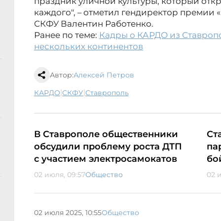
праздник уличной культуры, который отк
каждого", – отметил гендиректор премии 
СКФУ Валентин Работенко.
Ранее по теме:
Кадры о КАРДО из Ставроп
нескольких континентов
Автор:
Алексей Петров
|
|
КАРДО
СКФУ
Ставрополь
В Ставрополе общественники
Ст
обсудили проблему роста ДТП
па
с участием электросамокатов
бо
02 июля, 09:57
Общество
02 и
02 июля 2025, 10:55
Общество