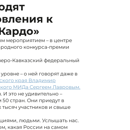
одят
овления к
«Кардо»
м мероприятием – в центре
ародного конкурса-премии
еверо-Кавказский федеральный
уровне – о ней говорят даже в
ского края Владимир
ского МИДа Сергеем Лавровым.
. И это не удивительно –
 50 стран. Они приедут в
ёх тысяч участников и свыше
циями, людьми. Услышать нас.
ом, какая России на самом