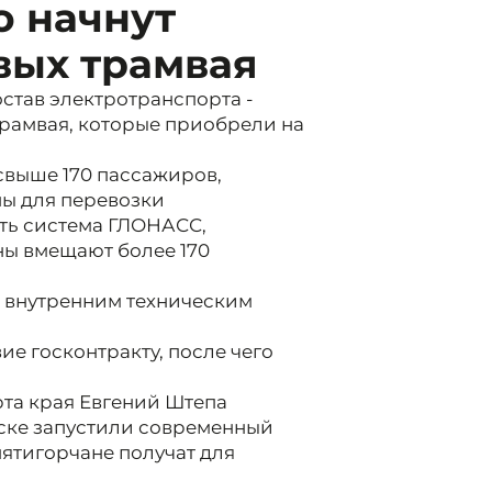
о начнут
вых трамвая
став электротранспорта -
рамвая, которые приобрели на
свыше 170 пассажиров,
ы для перевозки
сть система ГЛОНАСС,
ы вмещают более 170
в внутренним техническим
ие госконтракту, после чего
та края Евгений Штепа
рске запустили современный
пятигорчане получат для