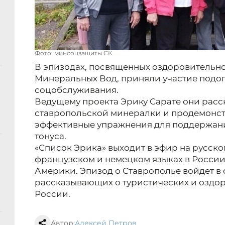
Фото: минсоцзащиты СК
В эпизодах, посвященных оздоровительн
Минеральных Вод, приняли участие подо
соцобслуживания.
Ведущему проекта Эрику Сарате они расс
ставропольской минералки и продемонст
эффективные упражнения для поддержани
тонуса.
«Список Эрика» выходит в эфир на русско
французском и немецком языках в России
Америки. Эпизод о Ставрополье войдет в
рассказывающих о туристических и оздо
России.
Автор:
Алексей Петров