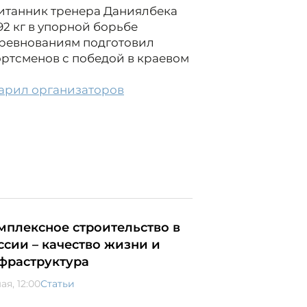
питанник тренера Даниялбека
92 кг в упорной борьбе
оревнованиям подготовил
ртсменов с победой в краевом
арил организаторов
мплексное строительство в
ссии – качество жизни и
фраструктура
ая, 12:00
Статьи