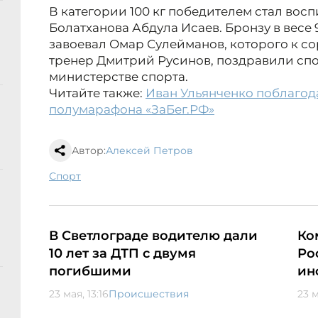
В категории 100 кг победителем стал вос
Болатханова Абдула Исаев. Бронзу в весе 
завоевал Омар Сулейманов, которого к с
тренер Дмитрий Русинов, поздравили спо
министерстве спорта.
Читайте также:
Иван Ульянченко поблагод
полумарафона «ЗаБег.РФ»
Автор:
Алексей Петров
спорт
В Светлограде водителю дали
Ко
10 лет за ДТП с двумя
Ро
погибшими
ин
23 мая, 13:16
Происшествия
23 м