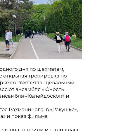
одного дня по шахматам,
же открытая тренировка по
арке состоятся танцевальный
асс от ансамбля «Юность
 ансамбля «Калейдоскоп» и
ея Рахманинова, в «Ракушке»,
а» и показ фильма
беды подготовили мастер-класс