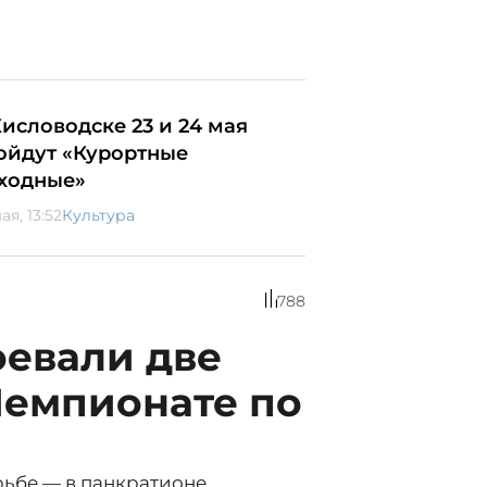
Кисловодске 23 и 24 мая
ойдут «Курортные
ходные»
ая, 13:52
Культура
788
оевали две
Чемпионате по
рьбе — в панкратионе