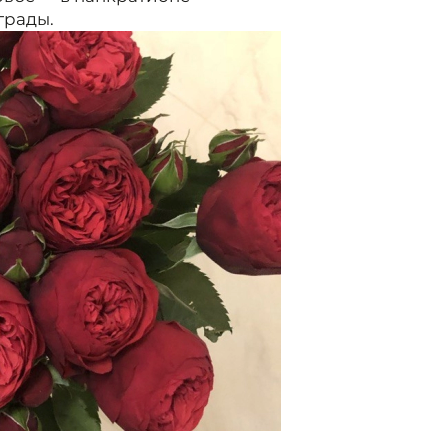
грады.