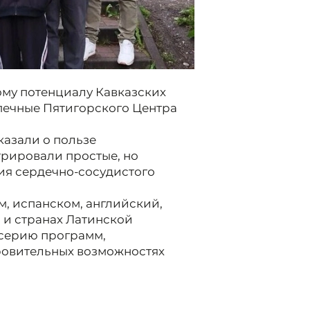
ому потенциалу Кавказских
печные Пятигорского Центра
казали о пользе
рировали простые, но
я сердечно-сосудистого
м, испанском, английский,
 и странах Латинской
 серию программ,
ровительных возможностях