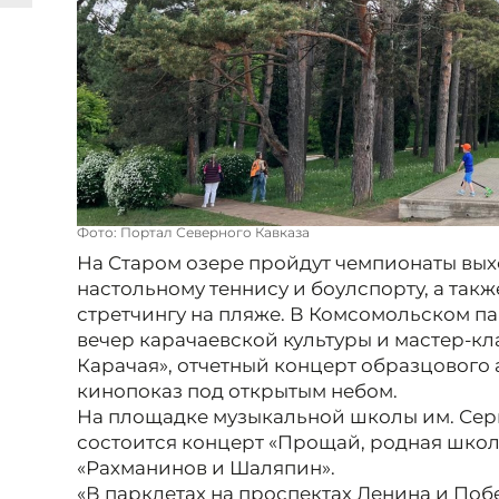
Фото: Портал Северного Кавказа
На Старом озере пройдут чемпионаты вых
настольному теннису и боулспорту, а так
стретчингу на пляже. В Комсомольском п
вечер карачаевской культуры и мастер-кл
Карачая», отчетный концерт образцового
кинопоказ под открытым небом.
На площадке музыкальной школы им. Серг
состоится концерт «Прощай, родная школ
«Рахманинов и Шаляпин».
«В парклетах на проспектах Ленина и По