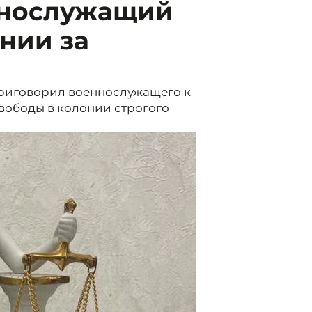
ннослужащий
онии за
риговорил военнослужащего к
вободы в колонии строгого