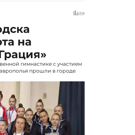
559
одска
та на
Грация»
венной гимнастике с участием
таврополья прошли в городе