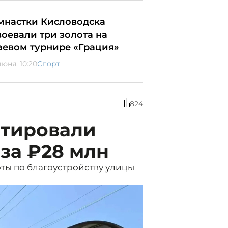
мнастки Кисловодска
воевали три золота на
аевом турнире «Грация»
июня, 10:20
Спорт
824
нтировали
 за ₽28 млн
ты по благоустройству улицы