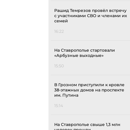
Рашид Темрезов провёл встречу
с участниками СВО и членами их
семей
16:22
На Ставрополье стартовали
«Арбузные выходные»
15:50
В Грозном приступили к кровле
38-этажных домов на проспекте
им. Путина
15:14
На Ставрополье свыше 1,3 млн
человек прошли