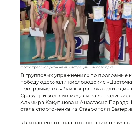
Фото: пресс-служба администрации Кисловодска
В групповых упражнениях по программе к
победу одержали кисловодские «Цветочк
программе хозяйки ковра показали один и
Сразу три золотых медали завоевали
кисл
Альмира Какупшева и Анастасия Парада.
стала спортсменка из Ставрополя Валери
"Для нашего города это хороший результат
художественная гимнастика в Кисловодск