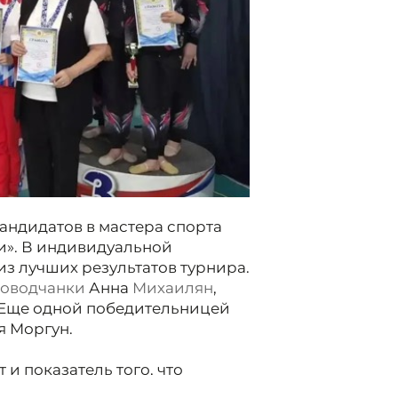
андидатов в мастера спорта
и». В индивидуальной
з лучших результатов турнира.
оводчанки
Анна
Михаилян
,
 Еще одной победительницей
я Моргун.
 и показатель того, что
е развивается. Наши девочки