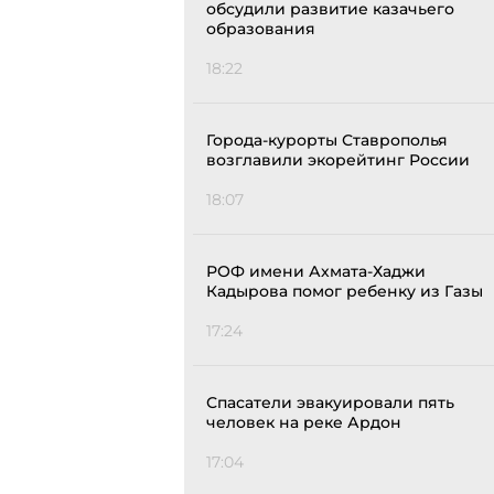
обсудили развитие казачьего
образования
18:22
Города-курорты Ставрополья
возглавили экорейтинг России
18:07
РОФ имени Ахмата-Хаджи
Кадырова помог ребенку из Газы
17:24
Спасатели эвакуировали пять
человек на реке Ардон
17:04