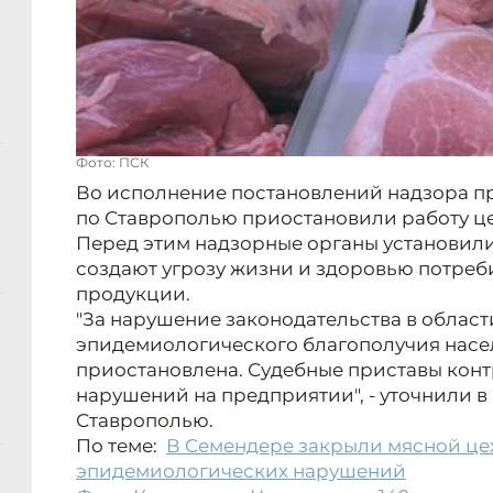
Фото: ПСК
Во исполнение постановлений надзора п
по Ставрополью приостановили работу цех
Перед этим надзорные органы установили
создают угрозу жизни и здоровью потре
продукции.
"За нарушение законодательства в област
эпидемиологического благополучия насе
приостановлена. Судебные приставы кон
нарушений на предприятии", - уточнили 
Ставрополью.
По теме:
В Семендере закрыли мясной цех
эпидемиологических нарушений