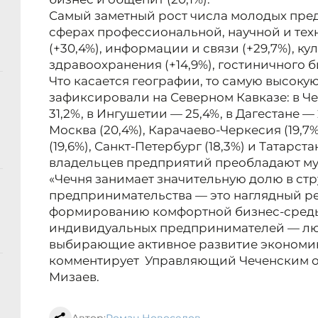
Самый заметный рост числа молодых пр
сферах профессиональной, научной и тех
(+30,4%), информации и связи (+29,7%), кул
здравоохранения (+14,9%), гостиничного б
Что касается географии, то самую высок
зафиксировали на Северном Кавказе: в Че
31,2%, в Ингушетии — 25,4%, в Дагестане — 
Москва (20,4%), Карачаево-Черкесия (19,7
(19,6%), Санкт-Петербург (18,3%) и Татарст
владельцев предприятий преобладают му
«Чечня занимает значительную долю в ст
предпринимательства — это наглядный ре
формированию комфортной бизнес-среды 
индивидуальных предпринимателей — люди
выбирающие активное развитие экономик
комментирует Управляющий Чеченским о
Мизаев.