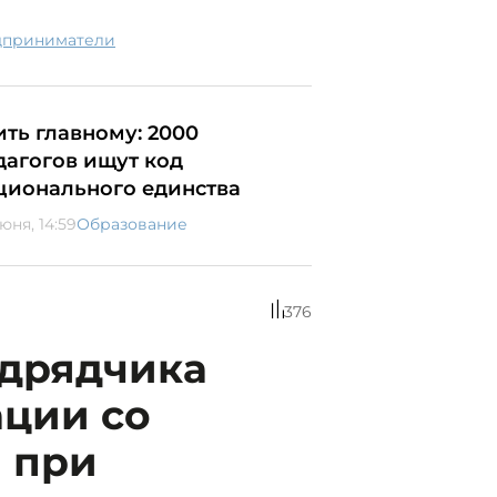
дприниматели
ить главному: 2000
дагогов ищут код
ционального единства
юня, 14:59
Образование
376
одрядчика
ации со
 при