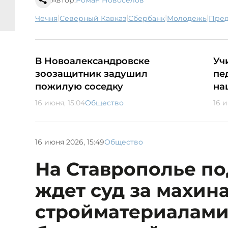
Автор:
Роман Новоселов
|
|
|
|
Чечня
Северный Кавказ
сбербанк
молодежь
пре
В Новоалександровске
Уч
зоозащитник задушил
пе
пожилую соседку
на
16 июня, 15:04
Общество
16 и
16 июня 2026, 15:49
Общество
На Ставрополье п
ждет суд за махин
стройматериалами