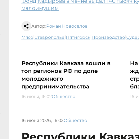
Фонд Кадырова в Чечне выдал 140 тысяч к
малоимущим
Автор:
Роман Новоселов
|
|
|
|
мясо
Ставрополье
Пятигорск
производство
суд
Республики Кавказа вошли в
На
топ регионов РФ по доле
жд
молодежного
ст
предпринимательства
бл
16 июня, 16:02
Общество
16 и
16 июня 2026, 16:02
Общество
Республики Кавказ