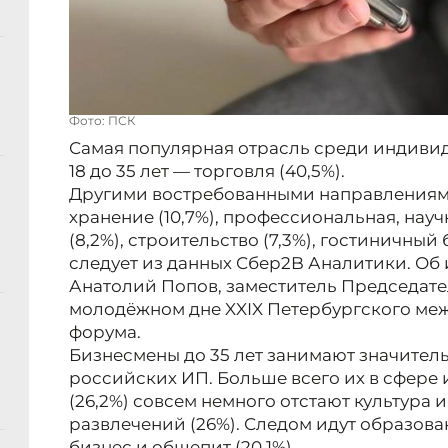
Фото: ПСК
Самая популярная отрасль среди индиви
18 до 35 лет — торговля (40,5%).
Другими востребованными направлениям
хранение (10,7%), профессиональная, науч
(8,2%), строительство (7,3%), гостиничный 
следует из данных Сбер2B Аналитики. Об
Анатолий Попов, заместитель Председат
молодёжном дне XXIX Петербургского ме
форума.
Бизнесмены до 35 лет занимают значител
российских ИП. Больше всего их в сфер
(26,2%) совсем немного отстают культура и
развлечений (26%). Следом идут образова
бизнес и общепит (20,1%).