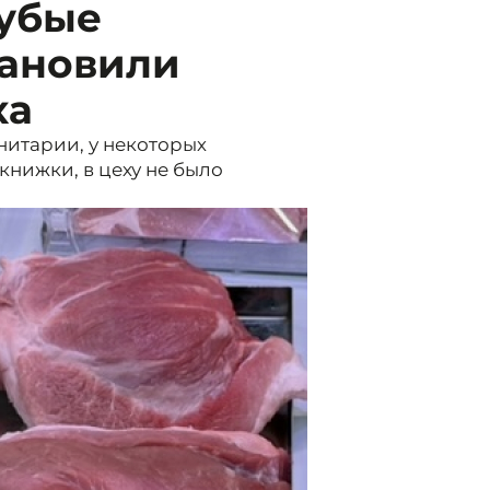
рубые
ановили
ха
нитарии, у некоторых
нижки, в цеху не было