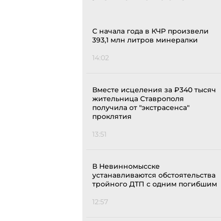
С начала года в КЧР произвели
393,1 млн литров минералки
14:02
Вместе исцеления за ₽340 тысяч
жительница Ставрополя
получила от "экстрасенса"
проклятия
13:51
В Невинномысске
устанавливаются обстоятельства
тройного ДТП с одним погибшим
12:57