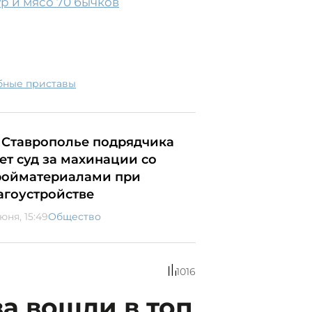
ур и мясо 70 бычков
ебные приставы
 Ставрополье подрядчика
ет суд за махинации со
ройматериалами при
агоустройстве
юня, 15:49
Общество
1016
а вошли в топ