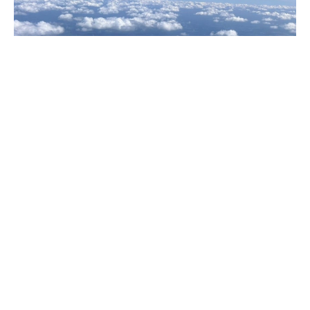
Фото: ПСК
Рейсы будут выполняться по средам и субботам.
По данным пресс-центра аэропорта, событие
знаменует собой полноценное возвращение
маршрута в расписание, а этому предшествовал
длительный перерыв из-за пандемии COVID-19.
Первый зарегистрированный на рейс пассажир -
житель Кемерово – он отправился из Сочи в Нальчик
к родственникам. Мужчина получил подарки от
администрации авиаузла.
Эксперты отмечают, что возобновление полетов