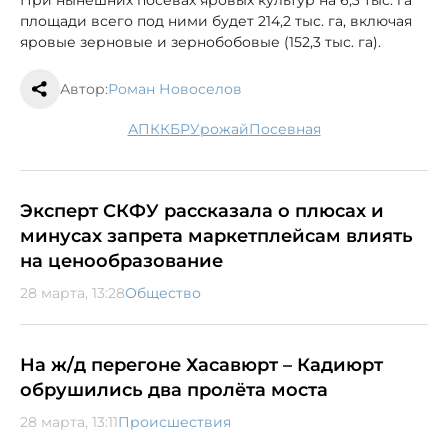
При нынешних посевах яровых культур на 6,3 тыс. га
площади всего под ними будет 214,2 тыс. га, включая
яровые зерновые и зернобобовые (152,3 тыс. га).
Автор:
Роман Новоселов
АПК
КБР
урожай
посевная
Эксперт СКФУ рассказала о плюсах и
минусах запрета маркетплейсам влиять
на ценообразование
28 марта, 13:28
Общество
На ж/д перегоне Хасавюрт – Кадиюрт
обрушились два пролёта моста
28 марта, 13:11
Происшествия