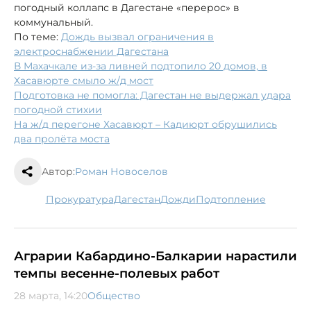
погодный коллапс в Дагестане «перерос» в
коммунальный.
По теме:
Дождь вызвал ограничения в
электроснабжении Дагестана
В Махачкале из-за ливней подтопило 20 домов, в
Хасавюрте смыло ж/д мост
Подготовка не помогла: Дагестан не выдержал удара
погодной стихии
На ж/д перегоне Хасавюрт – Кадиюрт обрушились
два пролёта моста
Автор:
Роман Новоселов
прокуратура
Дагестан
дожди
подтопление
Аграрии Кабардино-Балкарии нарастили
темпы весенне-полевых работ
28 марта, 14:20
Общество