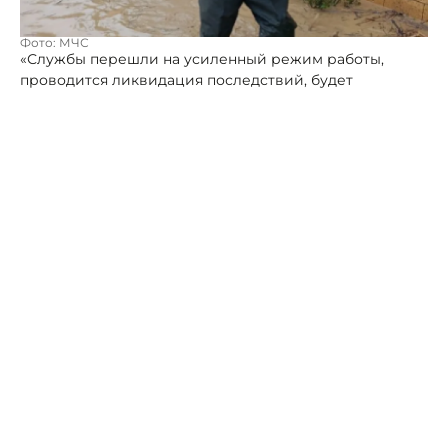
Фото: МЧС
«Службы перешли на усиленный режим работы,
проводится ликвидация последствий, будет
организована помощь пострадавшим жителям», -
информировали в ведомстве.
Ранее Портал Северного Кавказа сообщал о
заявлении главы Дагестана Сергея Меликова.
Он констатировал: Дагестан из-за разгула стихии
столкнулся с настоящим вызовом.
Глава региона в своем обращении призвал местных
жителей беречь себя и своих близких, рассказал,
каких действий избегать, чтобы не попасть в беду.
Ну а тем временем СМИ и медиа регионального
сегмента «наводнили» кадры последствий погодного
апокалипсиса. Бурные потоки грязной воды смывают
машины, вода приходит в дома, гибнут брошенные на
произвол судьбы домашние животные и скот.
На одном из видео – вода поднялась по окна
приехавшей по вызову машины скорой помощи…
Медикам пришлось спасаться, а не спасать.