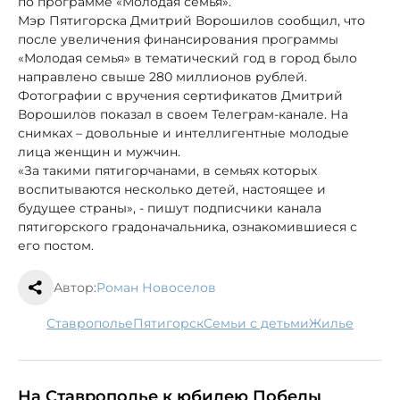
по программе «Молодая семья».
Мэр Пятигорска Дмитрий Ворошилов сообщил, что
после увеличения финансирования программы
«Молодая семья» в тематический год в город было
направлено свыше 280 миллионов рублей.
Фотографии с вручения сертификатов Дмитрий
Ворошилов показал в своем Телеграм-канале. На
снимках – довольные и интеллигентные молодые
лица женщин и мужчин.
«За такими пятигорчанами, в семьях которых
воспитываются несколько детей, настоящее и
будущее страны», - пишут подписчики канала
пятигорского градоначальника, ознакомившиеся с
его постом.
Автор:
Роман Новоселов
Ставрополье
Пятигорск
семьи с детьми
жилье
На Ставрополье к юбилею Победы