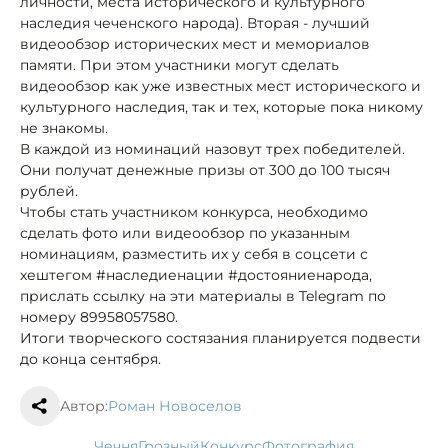
личности, места исторического и культурного
наследия чеченского народа). Вторая - лучший
видеообзор исторических мест и мемориалов
памяти. При этом участники могут сделать
видеообзор как уже известных мест исторического и
культурного наследия, так и тех, которые пока никому
не знакомы.
В каждой из номинаций назовут трех победителей.
Они получат денежные призы от 300 до 100 тысяч
рублей.
Чтобы стать участником конкурса, необходимо
сделать фото или видеообзор по указанным
номинациям, разместить их у себя в соцсети с
хештегом #наследиенации #достояниенарода,
прислать ссылку на эти материалы в Telegram по
номеру 89958057580.
Итоги творческого состязания планируется подвести
до конца сентября.
Автор:
Роман Новоселов
Чечня
Грозный
конкурс
фотография