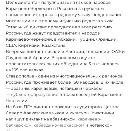
Цель диктанта - популяризация языков народов
Карачаево-Черкесии в России и за рубежом,
повышение интереса к родному языку, поддержание
мотивации к активному изучению родного языка.
Тотальный диктант проводится во всех регионах
России, где живут представители народов
Карачаево-Черкесии, в Абхазии, Турции, Франции,
США, Киргизии, Казахстане.
Впервые диктант писали в Австрии, Голландии, ОАЭ и
Саудовской Аравии. В прошлом году эта
просветительская акция объединила 5 тыс. человек
на 105 площадках.
Ставрополье - один из многонациональных регионов
России, где проживает более 150 народов. В их числе
— абазины, карачаевцы, ногайцы и черкесы
—
субъектообразующие
этносы соседней Карачаево-
Черкесии.
На базе ПГУ диктант проходит в аудиториях Центра
Северо-Кавказских языков и культуры. Участники
напишут диктант на абазинском,
карачаево-
балкарском
,
кабардино-черкесском
и ногайском