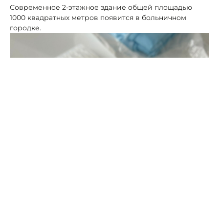
Современное 2-этажное здание общей площадью
1000 квадратных метров появится в больничном
городке.
Фото: ПСК
Уже на стадии планов появление детской
поликлиники называют важным шагом в развитии
системы здравоохранения Чегемского района.
В настоящее время детская поликлиника в районе не
имеет собственного здания. Она работает в составе
взрослой и занимает площадь всего 270 квадратных