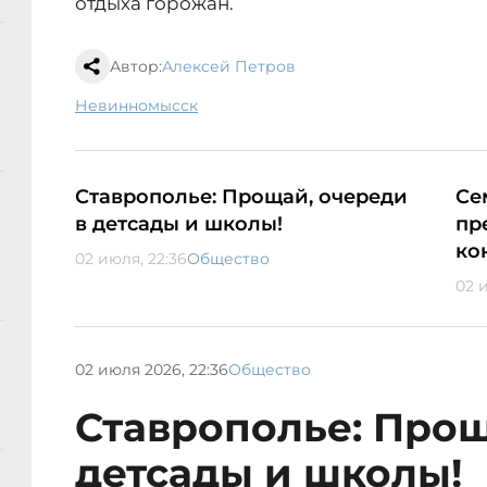
отдыха горожан.
Автор:
Алексей Петров
Невинномысск
Ставрополье: Прощай, очереди
Се
в детсады и школы!
пр
ко
02 июля, 22:36
Общество
02 и
02 июля 2026, 22:36
Общество
Ставрополье: Прощ
детсады и школы!