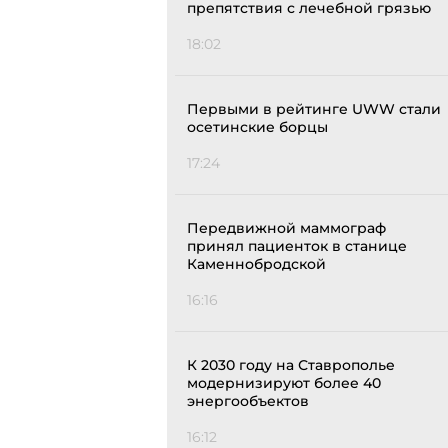
препятствия с лечебной грязью
18:02
Первыми в рейтинге UWW стали
осетинские борцы
17:24
Передвижной маммограф
принял пациенток в станице
Каменнобродской
16:16
К 2030 году на Ставрополье
модернизируют более 40
энергообъектов
16:12