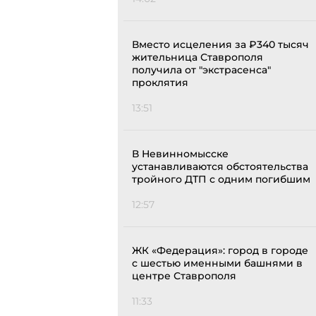
Вместо исцеления за ₽340 тысяч
жительница Ставрополя
получила от "экстрасенса"
проклятия
13:51
В Невинномысске
устанавливаются обстоятельства
тройного ДТП с одним погибшим
12:57
ЖК «Федерация»: город в городе
с шестью именными башнями в
центре Ставрополя
11:33