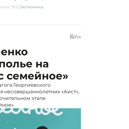
юля, 19:15
Экономика
354
ненко
полье на
ас семейное»
гога Георгиевского
я несовершеннолетних «Аист»,
ючительном этапе
йное».