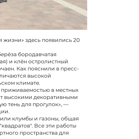
я жизни» здесь появились 20
 берёза бородавчатая
чая) и клён остролистный
чаен. Как пояснили в пресс-
тличаются высокой
ском климате.
 приживаемостью в местных
ают высокими декоративными
ю тень для прогулок», —
ции.
оили клумбы и газоны, общая
квадратов". Все эти работы
ртного пространства для