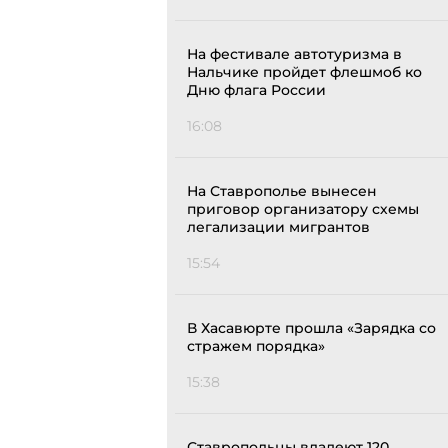
На фестивале автотуризма в
Нальчике пройдет флешмоб ко
Дню флага России
16:08
На Ставрополье вынесен
приговор организатору схемы
легализации мигрантов
15:54
В Хасавюрте прошла «Зарядка со
стражем порядка»
15:38
Ставропольцы владеют 120