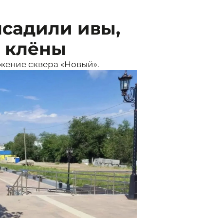
садили ивы,
и клёны
ение сквера «Новый».