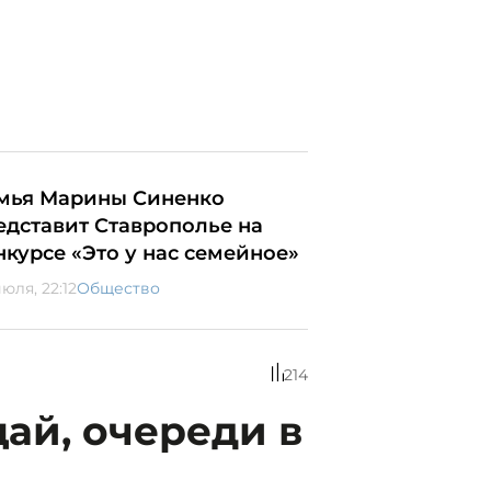
мья Марины Синенко
едставит Ставрополье на
нкурсе «Это у нас семейное»
юля, 22:12
Общество
214
ай, очереди в