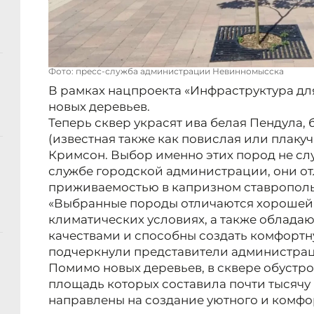
Фото: пресс-служба администрации Невинномысска
В рамках нацпроекта «Инфраструктура дл
новых деревьев.
Теперь сквер украсят ива белая Пендула,
(известная также как повислая или плаку
Кримсон. Выбор именно этих пород не слу
службе городской администрации, они о
приживаемостью в капризном ставрополь
«Выбранные породы отличаются хорошей
климатических условиях, а также облад
качествами и способны создать комфортну
подчеркнули представители администра
Помимо новых деревьев, в сквере обустр
площадь которых составила почти тысячу "
направлены на создание уютного и комфо