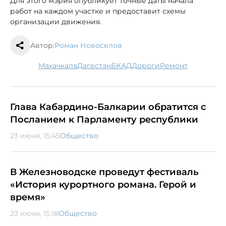
Для этого мэрия опубликует точные даты начала
работ на каждом участке и предоставит схемы
организации движения.
Автор:
Роман Новоселов
Махачкала
Дагестан
БКАД
дороги
ремонт
Глава Кабардино-Балкарии обратится с
Посланием к Парламенту республики
23 июня, 15:45
Общество
В Железноводске проведут фестиваль
«История курортного романа. Герой и
время»
23 июня, 15:18
Общество