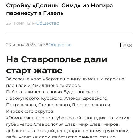
Стройку «Долины Симд» из Ногира
перенесут в Гизель
23 июня, 12:14
Общество
23 июня 2025, 14:38
Общество
958
На Ставрополье дали
старт жатве
За сезон в крае уберут пшеницу, ячмень и горох на
площади 2,2 миллиона гектаров.
Работа закипела в полях Буденновского,
Левокумского, Курского, Александровского,
Петровского, Степновского, Георгиевского и
Кировского округов.
«Обмолочен процент уборочной площади», - отметил
губернатор Ставрополья Владимир Владимиров,
добавив, что каждый день дорог, поэтому труженики,
дабы успеть в срок, работают с раннего утра до