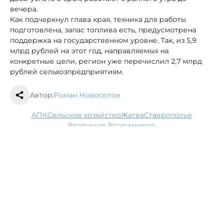
вечера.
Как подчеркнул глава края, техника для работы
подготовлена, запас топлива есть, предусмотрена
поддержка на государственном уровне. Так, из 5,9
млрд рублей на этот год, направляемых на
конкретные цели, регион уже перечислил 2,7 млрд
рублей сельхозпредприятиям.
Автор:
Роман Новоселов
АПК
сельское хозяйство
жатва
Ставрополье
Владимир Владимиров
На Ставрополье объявлено штормовое
предупреждение на 23-24 июня
23 июня, 10:58
Общество