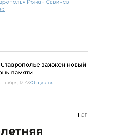
аврополья Роман Савичев
во
 Ставрополье зажжен новый
онь памяти
ентября, 13:43
Общество
911
-летняя