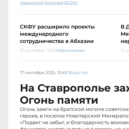
|
|
наркотики
колония
ФСИН
СКФУ расширило проекты
В 
международного
Ме
сотрудничества в Абхазии
на
17 сентября, 12:00
Образование
17 с
17 сентября 2025, 13:43
Общество
На Ставрополье з
Огонь памяти
Огонь зажги на братской могиле советски
героев, в поселке Новотерский Минерало
«Подвиг не забыт, и благодарность воина