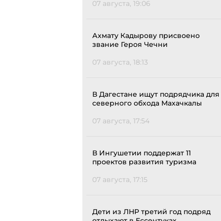
07 августа, 19:06
Ахмату Кадырову присвоено
звание Героя Чечни
07 августа, 18:13
В Дагестане ищут подрядчика для
северного обхода Махачкалы
07 августа, 17:54
В Ингушетии поддержат 11
проектов развития туризма
07 августа, 17:15
Дети из ЛНР третий год подряд
отдыхают в Ессентуках