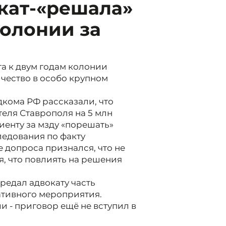
кат-«решала»
колонии за
а к двум годам колонии
чество в особо крупном
дкома РФ рассказали, что
теля Ставрополя на 5 млн
иенту за мзду «порешать»
едования по факту
 допроса признался, что не
, что повлиять на решения
редал адвокату часть
ативного мероприятия.
и - приговор ещё не вступил в