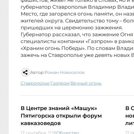
фашистов, живет не только в словах, но и
губернатор Ставрополья Владимир Влад
Место, где загорелся огонь памяти, он на
жителей округа. Свидетельство тому – бо
пришедших на церемонию зажжения.
Губернатор рассказал, что зажжение Огн
специалисты компании «Газпром» в рамк
«Храним огонь Победы». По словам Влади
зажечь на Ставрополье уже девять новых 
Автор:
Роман Новоселов
|
|
Ставрополье
Газпром
Вечный огонь
В Центре знаний «Машук»
В 
Пятигорска открыли форум
но
кавказоведов
ли
17 сентября, 11:18
Общество
17 с