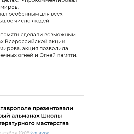
 в делах», - прокомментировал
имиров.
звал особенным для всех
льшое число людей,
я памяти сделали возможным
ах Всероссийской акции
мирова, акция позволила
Вечных огней и Огней памяти.
Ставрополе презентовали
вый альманах Школы
тературного мастерства
ентября, 10:08
Культура