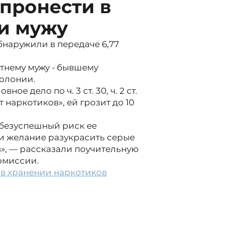
пронести в
и мужу
бнаружили в передаче 6,77
тнему мужу - бывшему
колонии.
е дело по ч. 3 ст. 30, ч. 2 ст.
наркотиков», ей грозит до 10
 безуспешный риск ее
 и желание разукрасить серые
в», — рассказали поучительную
омиссии.
в хранении наркотиков