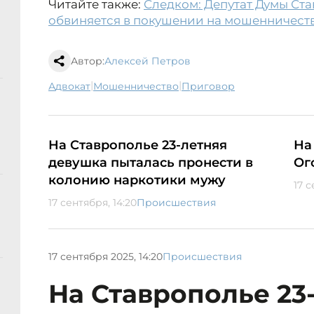
Читайте также:
Следком: Депутат Думы Ст
обвиняется в покушении на мошенничест
Автор:
Алексей Петров
|
|
адвокат
мошенничество
приговор
На Ставрополье 23-летняя
На
девушка пыталась пронести в
Ог
колонию наркотики мужу
17 с
17 сентября, 14:20
Происшествия
17 сентября 2025, 14:20
Происшествия
На Ставрополье 23