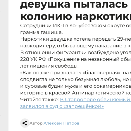
девушка пыталась 
колонию наркотик
Сотрудники ИК-1 в Кочубеевском округе о
грамма гашиша.
Наркотики девушка хотела передать 29-ле
наркодилеру, отбывающему наказание в 
В отношении фигурантки возбуждено уголовно
228 УК РФ «Покушение на незаконный сбыт 
лет лишения свободы.
«Как позже призналась «благоверная», на
сподвигла не только безумная любовь, но
и суровые будни мужа и его сокамернико
историю в краевой Антинаркотической к
Читайте также:
В Ставрополе обвиняемый 
заявился в суд с «запрещёнкой»
Автор:
Алексей Петров