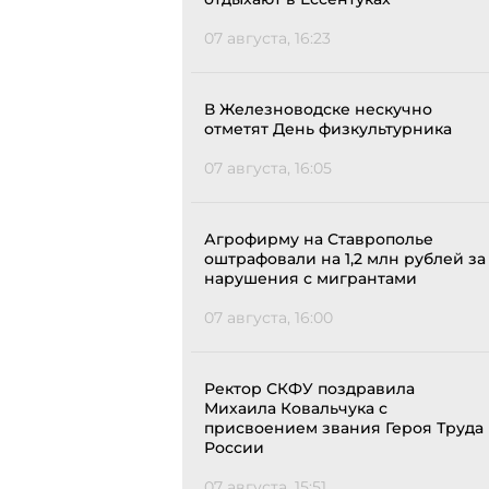
07 августа, 16:23
В Железноводске нескучно
отметят День физкультурника
07 августа, 16:05
Агрофирму на Ставрополье
оштрафовали на 1,2 млн рублей за
нарушения с мигрантами
07 августа, 16:00
Ректор СКФУ поздравила
Михаила Ковальчука с
присвоением звания Героя Труда
России
07 августа, 15:51