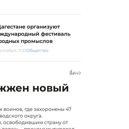
Дагестане организуют
ждународный фестиваль
родных промыслов
ентября, 11:33
Общество
849
ажжен новый
х воинов, где захоронены 47
водского округа.
м, освободившим страну от