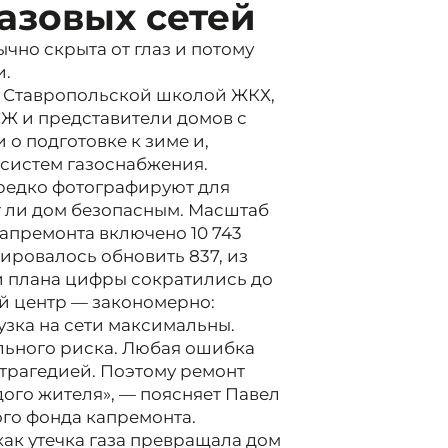
азовых сетей
чно скрыта от глаз и потому
и.
 Ставропольской школой ЖКХ,
Ж и представители домов с
о подготовке к зиме и,
 систем газоснабжения.
 редко фотографируют для
т ли дом безопасным. Масштаб
капремонта включено 10 743
ировалось обновить 837, из
ии плана цифры сократились до
ой центр — закономерно:
узка на сети максимальны.
ельного риска. Любая ошибка
 трагедией. Поэтому ремонт
дого жителя», — поясняет Павел
го фонда капремонта.
 как утечка газа превращала дом