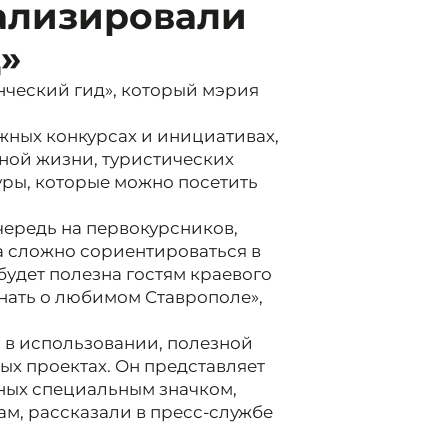
уализировали
»
нческий гид», который мэрия
ных конкурсах и инициативах,
вной жизни, туристических
уры, которые можно посетить
очередь на первокурсников,
а сложно сориентироваться в
будет полезна гостям краевого
знать о любимом Ставрополе»,
й в использовании, полезной
ых проектах. Он представляет
ных специальным значком,
ам, рассказали в пресс-службе