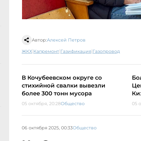
Автор:
Алексей Петров
|
|
|
ЖКХ
капремонт
газификация
газопровод
В Кочубеевском округе со
Бо
стихийной свалки вывезли
Це
более 300 тонн мусора
Ки
05 октября, 20:28
Общество
05 
06 октября 2025, 00:33
Общество