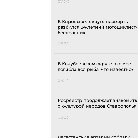
07:00
В Кировском округе насмерть
разбился 34-летний мотоциклист-
бесправник
06:30
В Кочубеевском округе в озере
погибла вся рыба: Что известно?
06:17
Росреестр продолжает знакомить
с культурой народов Ставрополья
05:53
Дагестанские аграрии собрали