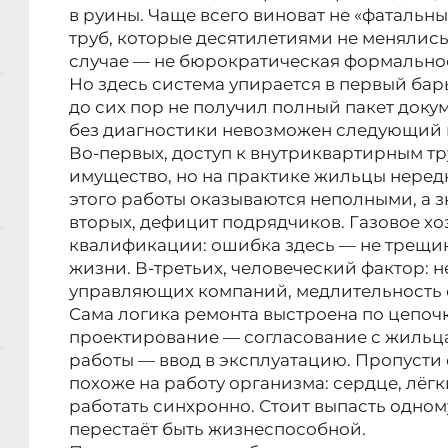
в руины. Чаще всего виноват не «фатальн
труб, которые десятилетиями не менялись
случае — не бюрократическая формальнос
Но здесь система упирается в первый ба
до сих пор не получил полный пакет докум
без диагностики невозможен следующий 
Во-первых, доступ к внутриквартирным т
имущество, но на практике жильцы нередк
этого работы оказываются неполными, а 
вторых, дефицит подрядчиков. Газовое х
квалификации: ошибка здесь — не трещина
жизни. В-третьих, человеческий фактор: 
управляющих компаний, медлительность 
Сама логика ремонта выстроена по цепоч
проектирование — согласование с жиль
работы — ввод в эксплуатацию. Пропусти о
похоже на работу организма: сердце, лёг
работать синхронно. Стоит выпасть одном
перестаёт быть жизнеспособной.