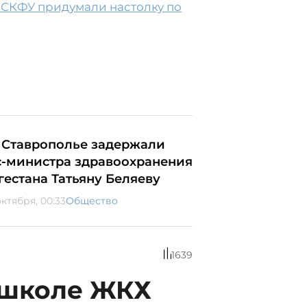
 СКФУ придумали настолку по
 Ставрополье задержали
с-министра здравоохранения
гестана Татьяну Беляеву
октября, 00:33
Общество
1639
 школе ЖКХ