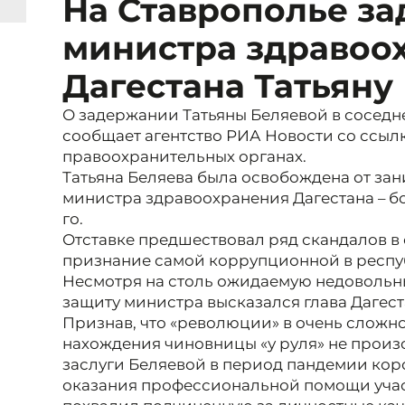
На Ставрополье за
министра здравоо
Дагестана Татьяну
О задержании Татьяны Беляевой в соседн
сообщает агентство РИА Новости со ссылк
правоохранительных органах.
Татьяна Беляева была освобождена от за
министра здравоохранения Дагестана – бол
го.
Отставке предшествовал ряд скандалов в
признание самой коррупционной в респу
Несмотря на столь ожидаемую недовольны
защиту министра высказался глава Дагес
Признав, что «революции» в очень сложн
нахождения чиновницы «у руля» не произ
заслуги Беляевой в период пандемии кор
оказания профессиональной помощи учас