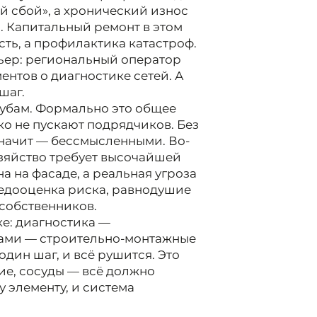
ый сбой», а хронический износ
. Капитальный ремонт в этом
ть, а профилактика катастроф.
рьер: региональный оператор
ентов о диагностике сетей. А
шаг.
рубам. Формально это общее
о не пускают подрядчиков. Без
значит — бессмысленными. Во-
озяйство требует высочайшей
 на фасаде, а реальная угроза
недооценка риска, равнодушие
собственников.
ке: диагностика —
цами — строительно-монтажные
дин шаг, и всё рушится. Это
кие, сосуды — всё должно
у элементу, и система