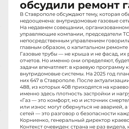
обсудили ремонт г
В Ставрополе обсуждают тему, которая обы
недооценена: внутридомовые газовые сет
На недавнем совещании, организованном
управляющие компании, председатели ТС
непосредственным управлением говорили 
главным образом, о капитальном ремонте
Газовые трубы — не крыша и не фасад, их
отчетов. Но именно они определяют, буде
задачи впечатляет: в краевую программу 
внутридомовые системы. На 2025 год план
них 647 в Ставрополе. После актуализац
488, из которых 408 приходятся на краев
именно здесь плотность застройки и нагр
«Газ — это комфорт, но и источник смерт
или износ могут обернуться не аварией, а
сетей — это разговор о безопасности каж
Корниенко, генеральный директор краево
Контекст очевиден: страна не раз видела,