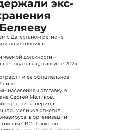
держали экс-
хранения
 Беляеву
ем с Дагестаном регионе
ой на источник в
нимаемой должности –
ее года назад, в августе 2024-
 отрасли и ее официальное
блике.
м населением отставку, в
тана Сергей Меликов.
ой отрасли за период
ошло, Меликов отметил
онавируса, в организации
тникам СВО. Также он