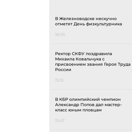
В Железноводске нескучно
отметят День физкультурника
16:05
Ректор СКФУ поздравила
Михаила Ковальчука с
присвоением звания Героя Труда
России
15:51
В КБР олимпийский чемпион
Александр Попов дал мастер-
класс юным пловцам
15:47