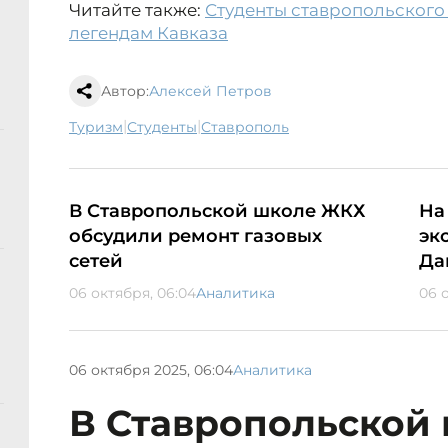
Читайте также:
Студенты ставропольского
легендам Кавказа
Автор:
Алексей Петров
|
|
туризм
студенты
Ставрополь
В Ставропольской школе ЖКХ
На
обсудили ремонт газовых
эк
сетей
Да
06 октября, 06:04
Аналитика
06 
06 октября 2025, 06:04
Аналитика
В Ставропольской