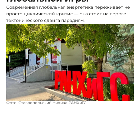
Современная глобальная энергетика переживает не
просто циклический кризис — она стоит на пороге
тектонического сдвига парадигм.
Фото: Ставропольский филиал РАНХиГС
Уходят в прошлое одномерные логистические
цепочки и жесткая привязка к традиционным рынкам
сбыта; на их место приходит многополярная
реальность, где цена ошибки измеряется
десятилетиями утраченного технологического