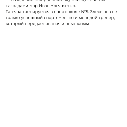
наградами мэр Иван Ульянченко.
Татьяна тренируется в спортшколе №5. Здесь она не
только успешный спортсмен, но и молодой тренер,
который передает знания и опыт юным
ориентировщикам, вдохновляя молодёжь заниматься
спортом.
Ранее по теме:
Стал известен победитель I
шахматного турнира среди госслужащих Ставрополья
Автор:
Алексей Петров
спорт
спортсмены
Ставрополь
В Кисловодске при обрушении скальной
породы пострадали два человека
29 июля, 16:48
Общество