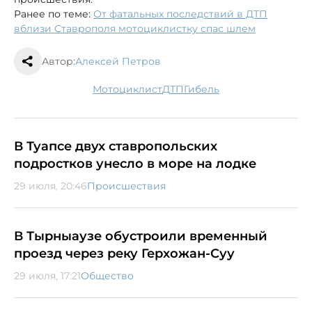
Ранее по теме:
От фатальных последствий в ДТП
вблизи Ставрополя мотоциклистку спас шлем
Автор:
Алексей Петров
мотоциклист
ДТП
гибель
В Туапсе двух ставропольских
подростков унесло в море на лодке
29 июля, 20:46
Происшествия
В Тырныаузе обустроили временный
проезд через реку Герхожан-Суу
29 июля, 17:21
Общество