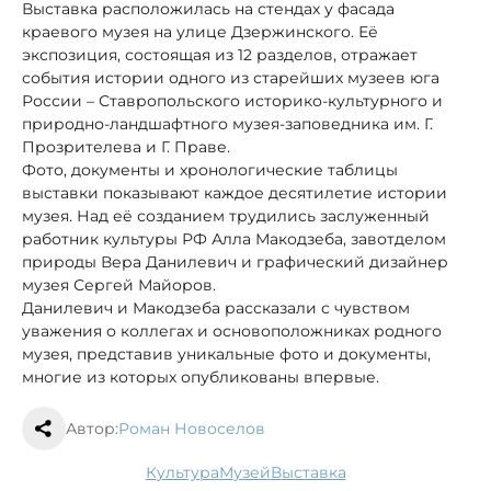
Выставка расположилась на стендах у фасада
краевого музея на улице Дзержинского. Её
экспозиция, состоящая из 12 разделов, отражает
события истории одного из старейших музеев юга
России – Ставропольского историко-культурного и
природно-ландшафтного музея-заповедника им. Г.
Прозрителева и Г. Праве.
Фото, документы и хронологические таблицы
выставки показывают каждое десятилетие истории
музея. Над её созданием трудились заслуженный
работник культуры РФ Алла Макодзеба, завотделом
природы Вера Данилевич и графический дизайнер
музея Сергей Майоров.
Данилевич и Макодзеба рассказали с чувством
уважения о коллегах и основоположниках родного
музея, представив уникальные фото и документы,
многие из которых опубликованы впервые.
Автор:
Роман Новоселов
культура
музей
выставка