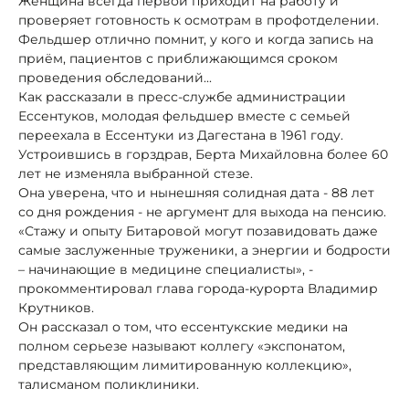
Женщина всегда первой приходит на работу и
проверяет готовность к осмотрам в профотделении.
Фельдшер отлично помнит, у кого и когда запись на
приём, пациентов с приближающимся сроком
проведения обследований...
Как рассказали в пресс-службе администрации
Ессентуков, молодая фельдшер вместе с семьей
переехала в Ессентуки из Дагестана в 1961 году.
Устроившись в горздрав, Берта Михайловна более 60
лет не изменяла выбранной стезе.
Она уверена, что и нынешняя солидная дата - 88 лет
со дня рождения - не аргумент для выхода на пенсию.
«Стажу и опыту Битаровой могут позавидовать даже
самые заслуженные труженики, а энергии и бодрости
– начинающие в медицине специалисты», -
прокомментировал глава города-курорта Владимир
Крутников.
Он рассказал о том, что ессентукские медики на
полном серьезе называют коллегу «экспонатом,
представляющим лимитированную коллекцию»,
талисманом поликлиники.