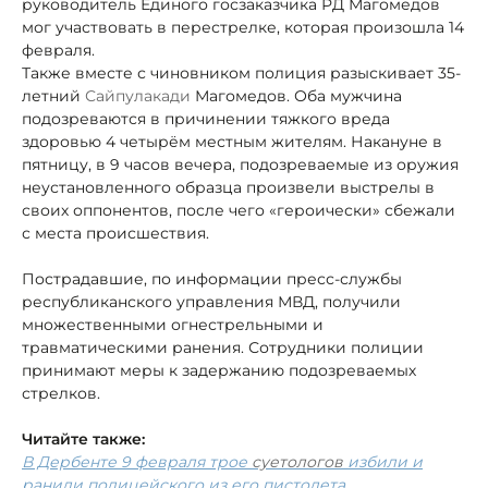
руководитель Единого госзаказчика РД Магомедов
мог участвовать в перестрелке, которая произошла 14
февраля.
Также вместе с чиновником полиция разыскивает 35-
летний
Сайпулакади
Магомедов. Оба мужчина
подозреваются в причинении тяжкого вреда
здоровью 4 четырём местным жителям. Накануне в
пятницу, в 9 часов вечера, подозреваемые из оружия
неустановленного образца произвели выстрелы в
своих оппонентов, после чего «героически» сбежали
с места происшествия.
Пострадавшие, по информации пресс-службы
республиканского управления МВД, получили
множественными огнестрельными и
травматическими ранения. Сотрудники полиции
принимают меры к задержанию подозреваемых
стрелков.
Читайте также:
В Дербенте 9 февраля трое
суетологов
избили и
ранили полицейского из его пистолета.