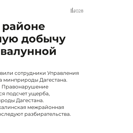
1028
 районе
ную добычу
-валунной
явили сотрудники Управления
а минприроды Дагестана.
а. Правонарушение
я подсчет ущерба,
ироды Дагестана.
калинская межрайонная
оследуют разбирательства.