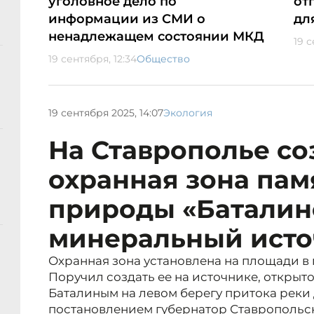
уголовное дело по
от
информации из СМИ о
дл
ненадлежащем состоянии МКД
19 с
19 сентября, 12:34
Общество
19 сентября 2025, 14:07
Экология
На Ставрополье со
охранная зона пам
природы «Баталин
минеральный исто
Охранная зона установлена на площади в п
Поручил создать ее на источнике, открыт
Баталиным на левом берегу притока реки
постановлением губернатор Ставропольск