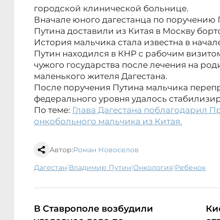
городской клинической больнице.
Вначале юного дагестанца по поручению
Путина доставили из Китая в Москву борт
История мальчика стала известна в начал
Путин находился в КНР с рабочим визитом, 
чужого государства после лечения на род
маленького жителя Дагестана.
После поручения Путина мальчика перепр
федерального уровня удалось стабилизир
По теме:
Глава Дагестана поблагодарил Пр
онкобольного мальчика из Китая.
Автор:
Роман Новоселов
|
|
|
Дагестан
Владимир Путин
онкология
ребенок
В Ставрополе возбудили
Ки