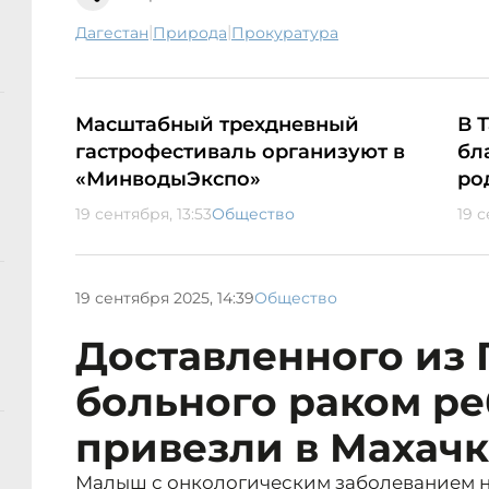
|
|
Дагестан
природа
прокуратура
Масштабный трехдневный
В 
гастрофестиваль организуют в
бл
«МинводыЭкспо»
ро
19 сентября, 13:53
Общество
19 с
19 сентября 2025, 14:39
Общество
Доставленного из
больного раком р
привезли в Махач
Малыш с онкологическим заболеванием н