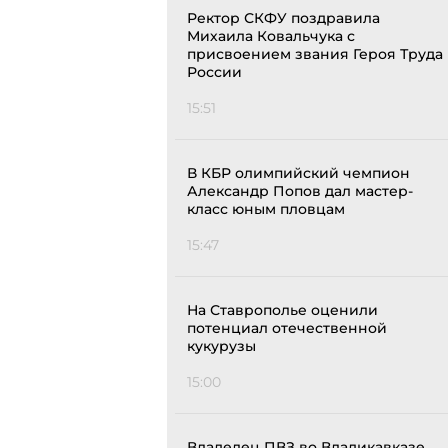
Ректор СКФУ поздравила
Михаила Ковальчука с
присвоением звания Героя Труда
России
15:51
В КБР олимпийский чемпион
Александр Попов дал мастер-
класс юным пловцам
15:47
На Ставрополье оценили
потенциал отечественной
кукурузы
15:00
Владелец ПВЗ во Владикавказе