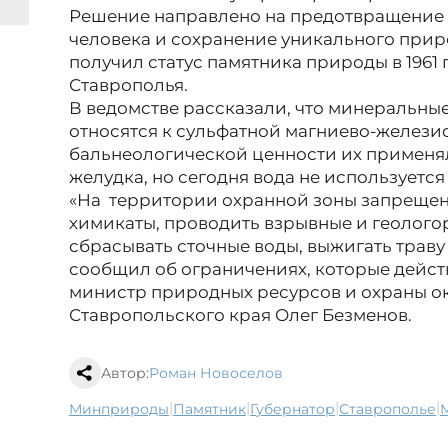
Решение направлено на предотвращение 
человека и сохранение уникального прир
получил статус памятника природы в 1961
Ставрополья.
В ведомстве рассказали, что минеральны
относятся к сульфатной магниево-железис
бальнеологической ценности их применя
желудка, но сегодня вода не используется
«На территории охранной зоны запрещен
химикаты, проводить взрывные и геолого
сбрасывать сточные воды, выжигать траву 
сообщил об ограничениях, которые действ
министр природных ресурсов и охраны 
Ставропольского края Олег Безменов.
Автор:
Роман Новоселов
|
|
|
|
минприроды
памятник
губернатор
Ставрополье