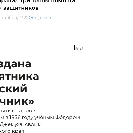
правил три тонны помощи
я защитников
ентября, 12:22
Общество
933
здана
ятника
ский
чник»
ять гектаров.
ом в 1856 году учёным Фёдором
 Джемуха, своим
ого края.