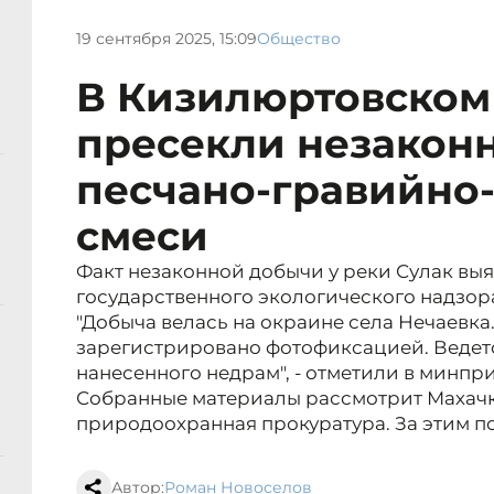
19 сентября 2025, 15:09
Общество
В Кизилюртовском
пресекли незакон
песчано-гравийно
смеси
Факт незаконной добычи у реки Сулак вы
государственного экологического надзор
"Добыча велась на окраине села Нечаевк
зарегистрировано фотофиксацией. Ведетс
нанесенного недрам", - отметили в минпр
Собранные материалы рассмотрит Махач
природоохранная прокуратура. За этим п
Автор:
Роман Новоселов