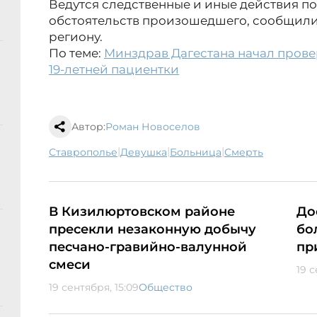
Ведутся следственные и иные действия п
обстоятельств произошедшего, сообщили
региону.
По теме:
Минздрав Дагестана начал прове
19-летней пациентки
Автор:
Роман Новоселов
|
|
|
Ставрополье
девушка
больница
смерть
В Кизилюртовском районе
До
пресекли незаконную добычу
бо
песчано-гравийно-валунной
пр
смеси
19 с
19 сентября, 15:09
Общество