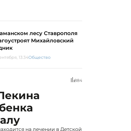
Таманском лесу Ставрополя
агоустроят Михайловский
дник
ентября, 13:34
Общество
884
 Пекина
ебенка
калу
аходится на лечении в Детской