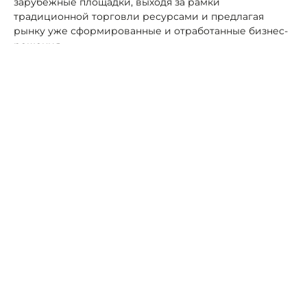
зарубежные площадки, выходя за рамки
традиционной торговли ресурсами и предлагая
рынку уже сформированные и отработанные бизнес-
решения.
Фото: Ставропольский филиал РАНХиГС
Особый интерес сегодня представляет экспансия в
направлении Индии, Китая и стран Ближнего Востока
– эти рынки прочно вошли в число наиболее
перспективных для развития франчайзинга в
глобальном масштабе. Параллельно российские