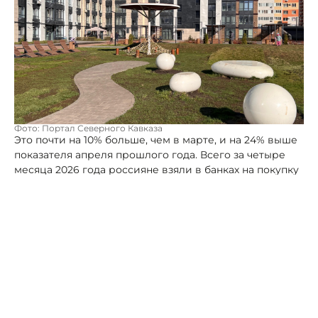
Фото: Портал Северного Кавказа
Это почти на 10% больше, чем в марте, и на 24% выше
показателя апреля прошлого года. Всего за четыре
месяца 2026 года россияне взяли в банках на покупку
первичного и вторичного жилья порядка 1,4 трлн
рублей— на 55% больше, чем по итогам января —
апреля 2025 года, сообщили в пресс-службе ВТБ,.
Заметен рост и в регионах Северного Кавказа.
Клиенты банка в СКФО с января по апрель 2026 года
оформили на 13% больше ипотечных кредитов, чем
годом ранее.
Жители СКФО оформили более 320 ипотечных
кредитов за первые 4 месяца 2026 года, что