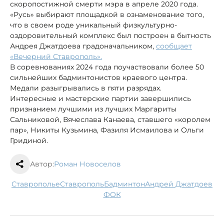
скоропостижной смерти мэра в апреле 2020 года.
«Русь» выбирают площадкой в ознаменование того,
что в своем роде уникальный физкультурно-
оздоровительный комплекс был построен в бытность
Андрея Джатдоева градоначальником,
сообщает
«Вечерний Ставрополь».
В соревнованиях 2024 года поучаствовали более 50
сильнейших бадминтонистов краевого центра.
Медали разыгрывались в пяти разрядах.
Интересные и мастерские партии завершились
признанием лучшими из лучших Маргариты
Сальниковой, Вячеслава Канаева, ставшего «королем
пар», Никиты Кузьмина, Фазиля Исмаилова и Ольги
Гридиной.
Автор:
Роман Новоселов
Ставрополье
Ставрополь
бадминтон
Андрей Джатдоев
ФОК