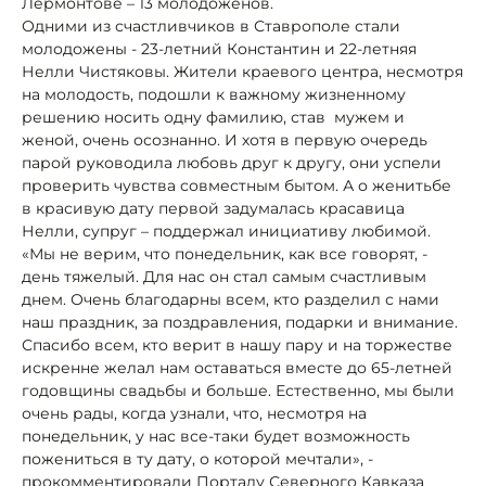
Лермонтове – 13 молодоженов.
Одними из счастливчиков в Ставрополе стали
молодожены - 23-летний Константин и 22-летняя
Нелли Чистяковы. Жители краевого центра, несмотря
на молодость, подошли к важному жизненному
решению носить одну фамилию, став мужем и
женой, очень осознанно. И хотя в первую очередь
парой руководила любовь друг к другу, они успели
проверить чувства совместным бытом. А о женитьбе
в красивую дату первой задумалась красавица
Нелли, супруг – поддержал инициативу любимой.
«Мы не верим, что понедельник, как все говорят, -
день тяжелый. Для нас он стал самым счастливым
днем. Очень благодарны всем, кто разделил с нами
наш праздник, за поздравления, подарки и внимание.
Спасибо всем, кто верит в нашу пару и на торжестве
искренне желал нам оставаться вместе до 65-летней
годовщины свадьбы и больше. Естественно, мы были
очень рады, когда узнали, что, несмотря на
понедельник, у нас все-таки будет возможность
пожениться в ту дату, о которой мечтали», -
прокомментировали Порталу Северного Кавказа