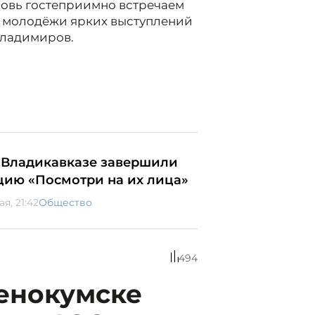
новь гостеприимно встречаем
л молодёжи ярких выступлений
Владимиров.
 Владикавказе завершили
цию «Посмотри на их лица»
ая, 21:42
Общество
494
ленокумске