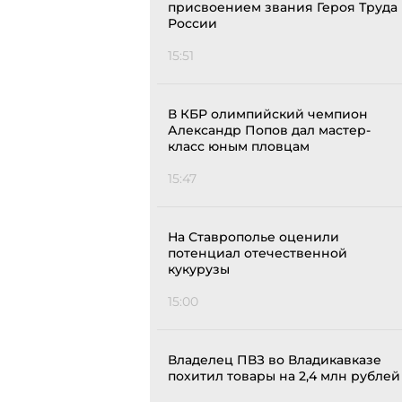
присвоением звания Героя Труда
России
15:51
В КБР олимпийский чемпион
Александр Попов дал мастер-
класс юным пловцам
15:47
На Ставрополье оценили
потенциал отечественной
кукурузы
15:00
Владелец ПВЗ во Владикавказе
похитил товары на 2,4 млн рублей