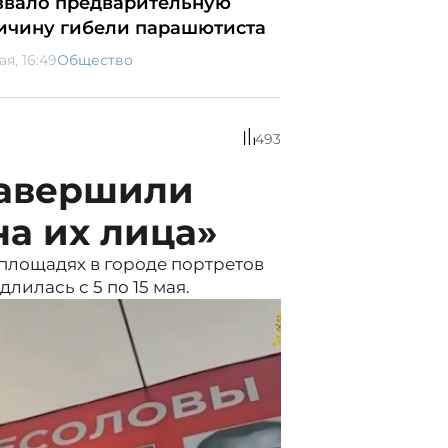
звало предварительную
ичину гибели парашютиста
ая, 16:49
Общество
493
завершили
а их лица»
площадях в городе портретов
лилась с 5 по 15 мая.