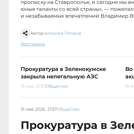
прописку на Ставрополье, и сегодня мы в
юные таланты со всей страны», — пожела
и незабываемых впечатлений Владимир 
Автор:
Алексей Петров
фестиваль
Прокуратура в Зеленокумске
Во
закрыла нелегальную АЗС
ак
15 мая, 21:57
Общество
15 м
15 мая 2026, 21:57
Общество
Прокуратура в Зе