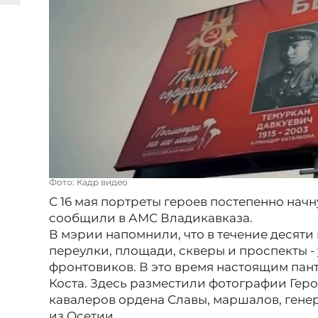
Фото: Кадр видео
С 16 мая портреты героев постепенно начн
сообщили в АМС Владикавказа.
В мэрии напомнили, что в течение десяти 
переулки, площади, скверы и проспекты -
фронтовиков. В это время настоящим пан
Коста. Здесь разместили фотографии Геро
кавалеров ордена Славы, маршалов, гене
из Осетии.