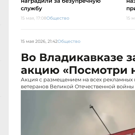
наградили за безупречную
на
службу
пр
15 мая, 17:08
Общество
15 м
15 мая 2026, 21:42
Общество
Во Владикавказе 
акцию «Посмотри н
Акция с размещением на всех рекламных 
ветеранов Великой Отечественной войны д