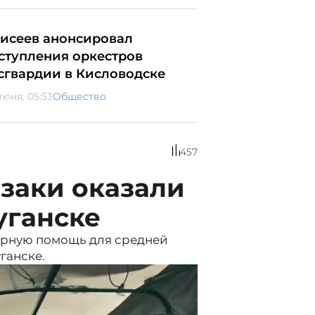
исеев анонсировал
ступления оркестров
сгвардии в Кисловодске
июня, 05:53
Общество
457
заки оказали
уганске
тарную помощь для средней
ганске.