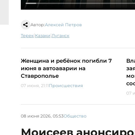
Автор:
Алексей Петров
|
|
Терек
казаки
Луганск
Женщина и ребёнок погибли 7
Вл
июня в автоаварии на
за
Ставрополье
мо
со
07 июня, 21:11
Происшествия
07 и
08 июня 2026, 05:53
Общество
Моисеев анонсиро