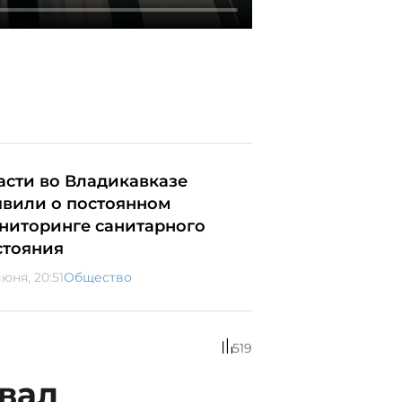
асти во Владикавказе
явили о постоянном
ниторинге санитарного
стояния
юня, 20:51
Общество
519
вал