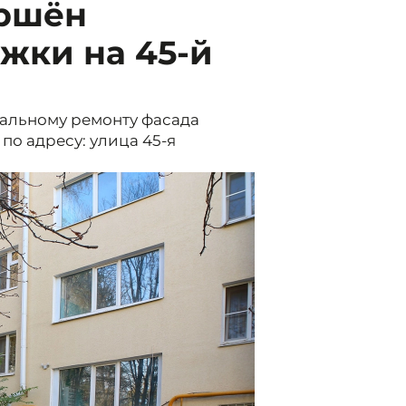
ершён
жки на 45-й
тальному ремонту фасада
о адресу: улица 45-я