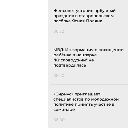
Женсовет устроил арбузный
праздник в ставропольском
посёлке Ясная Поляна
08:32
МВД: Информация о похищении
ребёнка в нацпарке
"Кисловодский" не
подтвердилась
08:20
«Сириус» приглашает
специалистов по молодёжной
политике принять участие в
семинаре
08:00