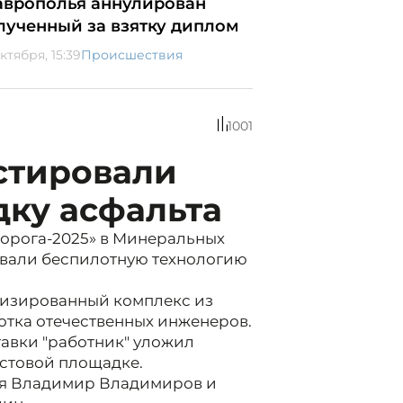
аврополья аннулирован
лученный за взятку диплом
ктября, 15:39
Происшествия
1001
стировали
дку асфальта
Дорога-2025» в Минеральных
вали беспилотную технологию
тизированный комплекс из
ботка отечественных инженеров.
тавки "работник" уложил
естовой площадке.
ья Владимир Владимиров и