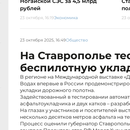
Ногайской СЭС за 4,5 млрд
Ст
рублей
по
23 октября, 16:19
Экономика
23 о
23 октября 2025, 16:49
Общество
На Ставрополье те
беспилотную укла
В регионе на Международной выставке «
Водах впервые в России продемонстриро
укладки дорожного полотна.
Задействованный в тестировании автома
асфальтоукладчика и двух катков – разра
На глазах у участников и посетителей выс
несколько десятков метров асфальта на т
Процесс оценили губернатор Ставропол