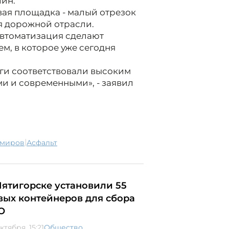
лин.
вая площадка - малый отрезок
я дорожной отрасли.
автоматизация сделают
м, в которое уже сегодня
ги соответствовали высоким
и и современными», - заявил
|
имиров
асфальт
Пятигорске установили 55
вых контейнеров для сбора
О
ктября, 15:21
Общество