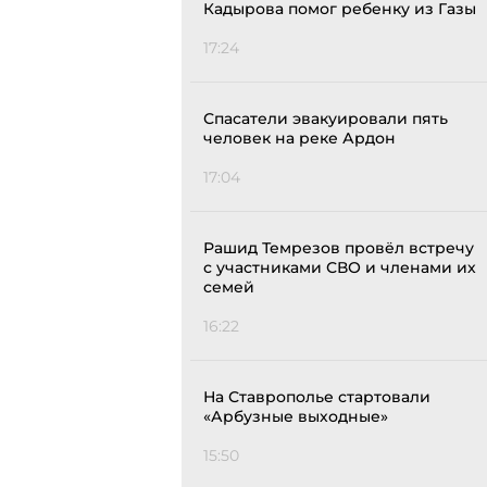
Кадырова помог ребенку из Газы
17:24
Спасатели эвакуировали пять
человек на реке Ардон
17:04
Рашид Темрезов провёл встречу
с участниками СВО и членами их
семей
16:22
На Ставрополье стартовали
«Арбузные выходные»
15:50