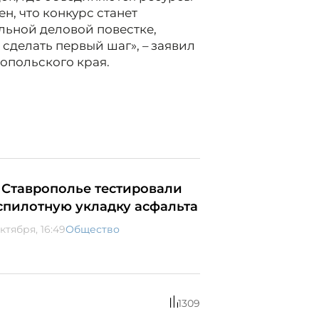
н, что конкурс станет
льной деловой повестке,
делать первый шаг», – заявил
опольского края.
 Ставрополье тестировали
спилотную укладку асфальта
ктября, 16:49
Общество
1309