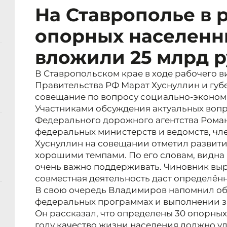
На Ставрополье в 
опорных населенн
вложили 25 млрд р
В Ставропольском крае в ходе рабочего 
Правительства РФ Марат Хуснуллин и гу
совещание по вопросу социально-эконом
Участниками обсуждения актуальных вопр
Федерального дорожного агентства Рома
федеральных министерств и ведомств, чл
Хуснуллин на совещании отметил развити
хорошими темпами. По его словам, видна
очень важно поддерживать. Чиновник выра
совместная деятельность даст определённ
В свою очередь Владимиров напомнил об 
федеральных программах и выполнении з
Он рассказал, что определены 30 опорных 
году качество жизни населения должно ул