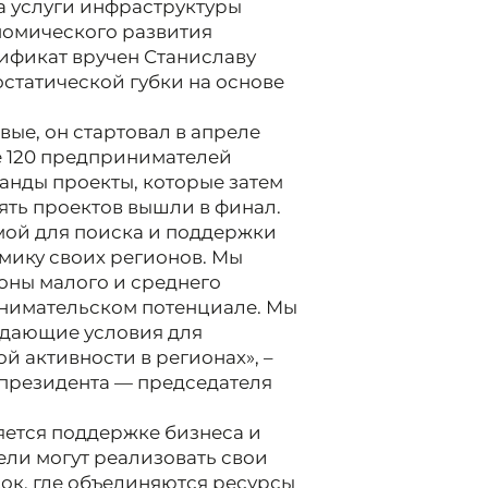
а услуги инфраструктуры
номического развития
ификат вручен Станиславу
остатической губки на основе
вые, он стартовал в апреле
ее 120 предпринимателей
анды проекты, которые затем
ять проектов вышли в финал.
мой для поиска и поддержки
мику своих регионов. Мы
оны малого и среднего
инимательском потенциале. Мы
здающие условия для
 активности в регионах», –
 президента — председателя
яется поддержке бизнеса и
ли могут реализовать свои
док, где объединяются ресурсы