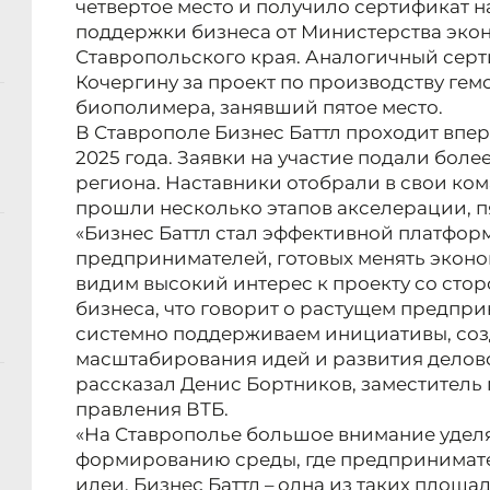
четвертое место и получило сертификат н
поддержки бизнеса от Министерства эко
Ставропольского края. Аналогичный серт
Кочергину за проект по производству гем
биополимера, занявший пятое место.
В Ставрополе Бизнес Баттл проходит впер
2025 года. Заявки на участие подали бол
региона. Наставники отобрали в свои ком
прошли несколько этапов акселерации, п
«Бизнес Баттл стал эффективной платфор
предпринимателей, готовых менять эконо
видим высокий интерес к проекту со стор
бизнеса, что говорит о растущем предпр
системно поддерживаем инициативы, со
масштабирования идей и развития деловой
рассказал Денис Бортников, заместитель
правления ВТБ.
«На Ставрополье большое внимание удел
формированию среды, где предпринимате
идеи. Бизнес Баттл – одна из таких площа