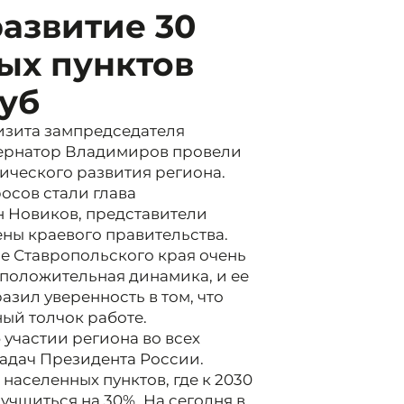
развитие 30
ых пунктов
уб
визита зампредседателя
бернатор Владимиров провели
ического развития региона.
осов стали глава
н Новиков, представители
ены краевого правительства.
е Ставропольского края очень
 положительная динамика, и ее
зил уверенность в том, что
ый толчок работе.
участии региона во всех
адач Президента России.
населенных пунктов, где к 2030
учшиться на 30%. На сегодня в