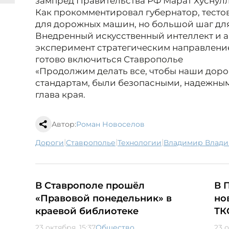
зампред Правительства РФ Марат Хуснул
Как прокомментировал губернатор, тесто
для дорожных машин, но большой шаг дл
Внедренный искусственный интеллект и 
эксперимент стратегическим направление
готово включиться Ставрополье
«Продолжим делать все, чтобы наши доро
стандартам, были безопасными, надежным
глава края.
Автор:
Роман Новоселов
|
|
|
дороги
Ставрополье
технологии
Владимир Влад
В Ставрополе прошёл
В 
«Правовой понедельник» в
но
краевой библиотеке
ТК
23 октября, 15:37
Общество
23 о