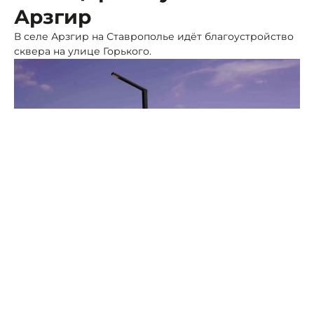
Арзгир
В селе Арзгир на Ставрополье идёт благоустройство
сквера на улице Горького.
Фото: администрация Арзгирского округа
На территории общественного пространства, за
модернизацию которого проголосовало большинство
жителей села, рабочие укладывают плитку и
монтируют опору уличного освещения.
В новой зоне отдыха затем установят скамейки и