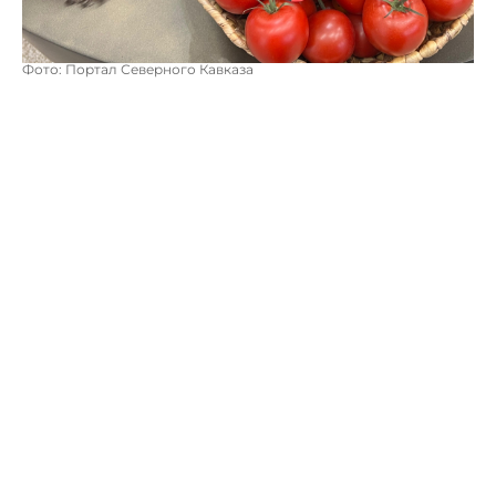
Фото: Портал Северного Кавказа
Пополнить запасы свежей и вкусной продукцией
горожане смогут в субботу, 30 мая, по улице
Васильева, 35/1, а в воскресенье, 31 мая, на площади
200-летия.
На прилавках можно будет найти сочные огурцы,
помидоры, спелый редис, кабачки, морковь,
картофель, зелень, фрукты и ягоды нового урожая, а
также большой выбор специй, мясной и молочной
продукции, круп и многое другое.
Также по по вторникам и пятницам на улице
Доваторцев, 13 работают вечерние ярмарки. Сделать
выгодные покупки здесь можно с 16 до 20 часов.
Кроме того, по всему городу в рамках акции «Овощи
к подъезду» открыты 76 точек реализации
плодовоовощной продукции вблизи жилых домов.
На сайте администрации города stavropol.gosuslugi.ru
в разделе «Календарь событий» можно найти
актуальный график проведения ярмарок «Покупай