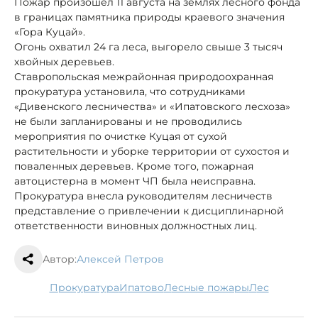
Пожар произошёл 11 августа на землях лесного фонда
в границах памятника природы краевого значения
«Гора Куцай».
Огонь охватил 24 га леса, выгорело свыше 3 тысяч
хвойных деревьев.
Ставропольская межрайонная природоохранная
прокуратура установила, что сотрудниками
«Дивенского лесничества» и «Ипатовского лесхоза»
не были запланированы и не проводились
мероприятия по очистке Куцая от сухой
растительности и уборке территории от сухостоя и
поваленных деревьев. Кроме того, пожарная
автоцистерна в момент ЧП была неисправна.
Прокуратура внесла руководителям лесничеств
представление о привлечении к дисциплинарной
ответственности виновных должностных лиц.
Автор:
Алексей Петров
прокуратура
Ипатово
лесные пожары
лес