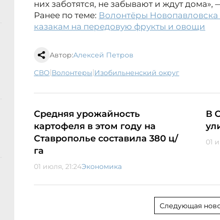
них заботятся, не забывают и ждут дома»,
Ранее по теме:
Волонтёры Новопавловска
казакам на передовую фрукты и овощи
Автор:
Алексей Петров
|
|
СВО
волонтеры
Изобильненский округ
Средняя урожайность
В 
картофеля в этом году на
ул
Ставрополье составила 380 ц/
01 и
га
01 июля, 21:24
Экономика
Следующая ново