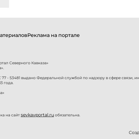
атериалов
Реклама на портале
ртал Северного Кавказа»
».
77 - 53481 выдано Федеральной службой по надзору в сфере связи, 
3 года.
а»
sevkavportal.ru
а на сайт
обязательна.
Созд