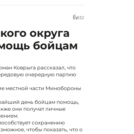
832
кого округа
омощь бойцам
оман Коврыга рассказал, что
ередовую очередную партию
ие местной части Минобороны
жайший день бойцам помощь,
Также они получат личные
пением.
способствует сохранению
зможное, чтобы показать, что о