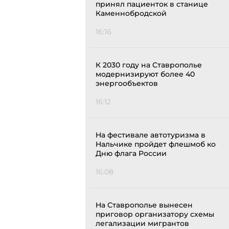
принял пациенток в станице
Каменнобродской
16:16
К 2030 году на Ставрополье
модернизируют более 40
энергообъектов
16:12
На фестивале автотуризма в
Нальчике пройдет флешмоб ко
Дню флага России
16:08
На Ставрополье вынесен
приговор организатору схемы
легализации мигрантов