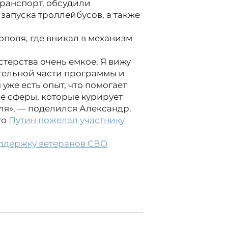
транспорт, обсудили
запуска троллейбусов, а также
ополя, где вникал в механизм
терства очень емкое. Я вижу
ательной части программы и
уже есть опыт, что помогает
ие сферы, которые курирует
уля», — поделился Александр.
то
Путин пожелал участнику
ддержку ветеранов СВО