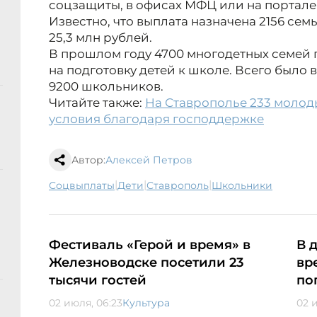
соцзащиты, в офисах МФЦ или на портале 
Известно, что выплата назначена 2156 сем
25,3 млн рублей.
В прошлом году 4700 многодетных семей
на подготовку детей к школе. Всего было 
9200 школьников.
Читайте также:
На Ставрополье 233 моло
условия благодаря господдержке
Автор:
Алексей Петров
|
|
|
соцвыплаты
дети
Ставрополь
школьники
Фестиваль «Герой и время» в
В 
Железноводске посетили 23
вр
тысячи гостей
по
02 июля, 06:23
Культура
02 