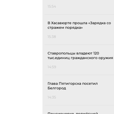
15:54
В Хасавюрте прошла «Зарядка со
стражем порядка»
15:38
Ставропольцы владеют 120
тыс.единиц гражданского оружия
14:59
Глава Пятигорска посетил
Белгород
14:35
Пенсионерке, поджёгшей