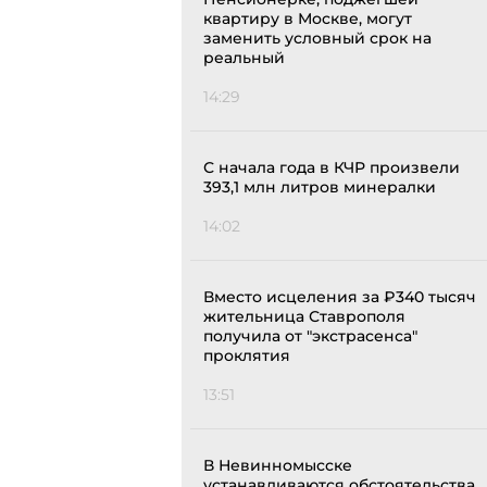
квартиру в Москве, могут
заменить условный срок на
реальный
14:29
С начала года в КЧР произвели
393,1 млн литров минералки
14:02
Вместо исцеления за ₽340 тысяч
жительница Ставрополя
получила от "экстрасенса"
проклятия
13:51
В Невинномысске
устанавливаются обстоятельства