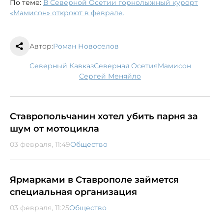
По теме:
В Северной Осетии горнолыжный курорт
«Мамисон» откроют в феврале.
Автор:
Роман Новоселов
Северный Кавказ
Северная Осетия
Мамисон
Сергей Меняйло
Ставропольчанин хотел убить парня за
шум от мотоцикла
03 февраля, 11:49
Общество
Ярмарками в Ставрополе займется
специальная организация
03 февраля, 11:25
Общество