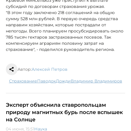
Краевой минсельхоз уже приступил к выплате
субсидий по договорам страхования урожая.
"В этом году заключено 218 соглашений на общую
сумму 528 млн рублей. В первую очередь средства
направим хозяйствам, которые пострадали от
непогоды. Всего планируем просубсидировать около
785 тысяч гектаров застрахованных посевов. Так
компенсируем аграриям половину затрат на
страхование", - поделился руководитель региона.
Автор:
Алексей Петров
страхование
паводок
дожди
Владимир Владимиров
Эксперт объяснила ставропольцам
природу магнитных бурь после вспышек
на Солнце
04 июня, 15:51
Наука