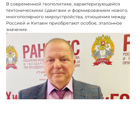
В современной геополитике, характеризующейся
тектоническими сдвигами и формированием нового,
многополярного мироустройства, отношения между
Россией и Китаем приобретают особое, эталонное
значение.
Фото: Ставропольский филиал РАНХиГС
Недавний визит Президента Российской Федерации
Владимира Путина в Китай стал не просто
дипломатическим событием, а ярким отражением
беспрецедентно высокого уровня взаимодействия