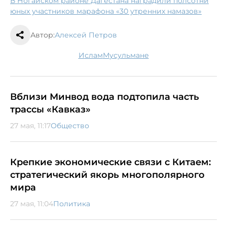
В Ногайском районе Дагестана наградили полсотни
юных участников марафона «30 утренних намазов»
Автор:
Алексей Петров
ислам
мусульмане
Вблизи Минвод вода подтопила часть
трассы «Кавказ»
27 мая, 11:17
Общество
Крепкие экономические связи с Китаем:
стратегический якорь многополярного
мира
27 мая, 11:04
Политика