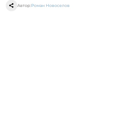
Автор:
Роман Новоселов
Чечня
социалка
Грозный
Самыми популярными именами на
Ставрополье за 105 лет стали Александр
и Анна
05 марта, 09:42
Общество
Глава Дагестана оценил операцию по
нейтрализации террористов в Махачкале
05 марта, 09:04
Общество
Следующая новость