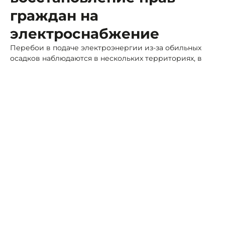
граждан на
электроснабжение
Перебои в подаче электроэнергии из-за обильных
осадков наблюдаются в нескольких территориях, в
том числе на Кавказских Минеральных Водах
Фото: ПСК
В связи с этим ведется надзор за мероприятиями по
своевременной ликвидации последствий