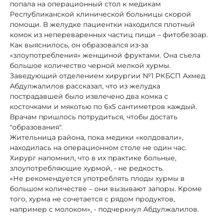
попала на операционный стол к медикам
Республиканской клинической больницы скорой
помощи. В желудке пациентки находился плотный
комок из непереваренных частиц пищи – фитобезоар.
Как выяснилось, он образовался из-за
«злоупотребления» женщиной фруктами. Она съела
большое количество черной мелкой хурмы.
Заведующий отделением хирургии №1 РКБСП Ахмед
Абдулжалилов рассказал, что из желудка
пострадавшей было извлечено два комка с
косточками и мякотью по 6х5 сантиметров каждый.
Врачам пришлось потрудиться, чтобы достать
"образования".
Жительница района, пока медики «колдовали»,
находилась на операционном столе не один час.
Хирург напомнил, что в их практике больные,
злоупотребляющие хурмой, - не редкость.
«Не рекомендуется употреблять плоды хурмы в
большом количестве – они вызывают запоры. Кроме
того, хурма не сочетается с рядом продуктов,
например с молоком», - подчеркнул Абдулжалилов.