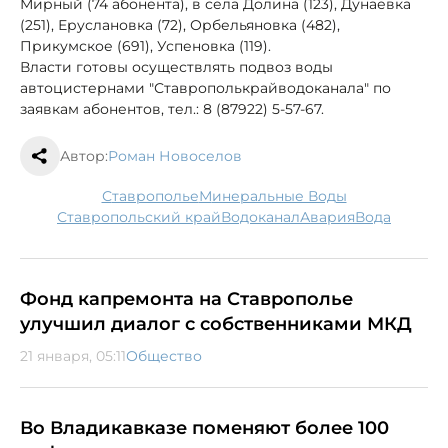
Мирный (74 абонента), в села Долина (123), Дунаевка
(251), Еруслановка (72), Орбельяновка (482),
Прикумское (691), Успеновка (119).
Власти готовы осуществлять подвоз воды
автоцистернами "Ставрополькрайводоканала" по
заявкам абонентов, тел.: 8 (87922) 5-57-67.
Автор:
Роман Новоселов
Ставрополье
Минеральные Воды
Ставропольский край
водоканал
авария
вода
Фонд капремонта на Ставрополье
улучшил диалог с собственниками МКД
21 января, 05:11
Общество
Во Владикавказе поменяют более 100