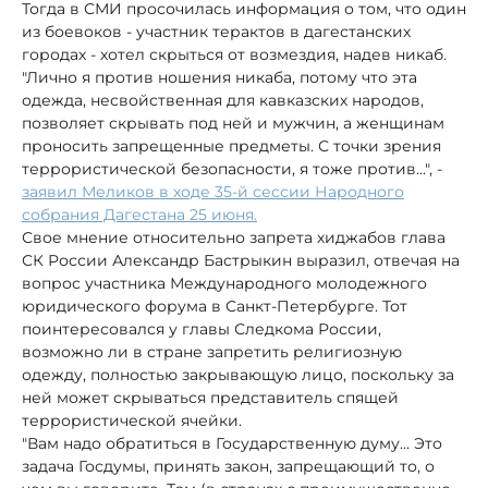
Тогда в СМИ просочилась информация о том, что один
из боевоков - участник терактов в дагестанских
городах - хотел скрыться от возмездия, надев никаб.
"Лично я против ношения никаба, потому что эта
одежда, несвойственная для кавказских народов,
позволяет скрывать под ней и мужчин, а женщинам
проносить запрещенные предметы. С точки зрения
террористической безопасности, я тоже против...", -
заявил Меликов в ходе 35-й сессии Народного
собрания Дагестана 25 июня.
Свое мнение относительно запрета хиджабов глава
СК России Александр Бастрыкин выразил, отвечая на
вопрос участника Международного молодежного
юридического форума в Санкт-Петербурге. Тот
поинтересовался у главы Следкома России,
возможно ли в стране запретить религиозную
одежду, полностью закрывающую лицо, поскольку за
ней может скрываться представитель спящей
террористической ячейки.
"Вам надо обратиться в Государственную думу... Это
задача Госдумы, принять закон, запрещающий то, о