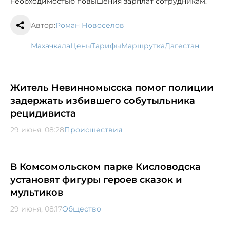
необходимостью повышения зарплат сотрудникам.
Автор:
Роман Новоселов
Махачкала
цены
тарифы
маршрутка
Дагестан
Житель Невинномысска помог полиции
задержать избившего собутыльника
рецидивиста
29 июня, 08:28
Происшествия
В Комсомольском парке Кисловодска
установят фигуры героев сказок и
мультиков
29 июня, 08:17
Общество