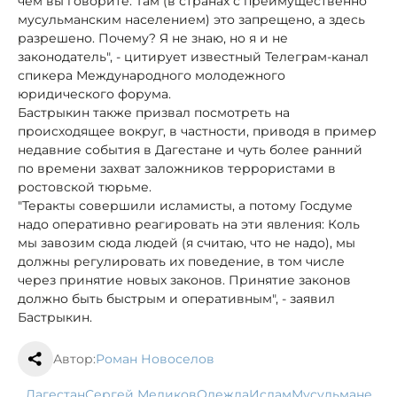
чем вы говорите. Там (в странах с преимущественно
мусульманским населением) это запрещено, а здесь
разрешено. Почему? Я не знаю, но я и не
законодатель", - цитирует известный Телеграм-канал
спикера Международного молодежного
юридического форума.
Бастрыкин также призвал посмотреть на
происходящее вокруг, в частности, приводя в пример
недавние события в Дагестане и чуть более ранний
по времени захват заложников террористами в
ростовской тюрьме.
"Теракты совершили исламисты, а потому Госдуме
надо оперативно реагировать на эти явления: Коль
мы завозим сюда людей (я считаю, что не надо), мы
должны регулировать их поведение, в том числе
через принятие новых законов. Принятие законов
должно быть быстрым и оперативным", - заявил
Бастрыкин.
Автор:
Роман Новоселов
Дагестан
Сергей Меликов
одежда
ислам
мусульмане